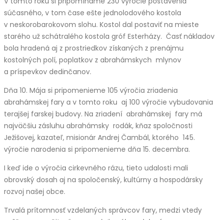
V tomto roku si pripomíname 230 výročie postavenia
súčasného, v tom čase ešte jednolodového kostola
v neskorobarokovom slohu. Kostol dal postaviť na mieste
starého už schátralého kostola gróf Esterházy. Časť nákladov
bola hradená aj z prostriedkov získaných z prenájmu
kostolných polí, poplatkov z abrahámskych mlynov
a príspevkov dedinčanov.
Dňa 10. Mája si pripomenieme 105 výročia zriadenia
abrahámskej fary a v tomto roku aj 100 výročie vybudovania
terajšej farskej budovy. Na zriadení abrahámskej fary má
najväčšiu zásluhu abrahámsky rodák, kňaz spoločnosti
Ježišovej, kazateľ, misionár Andrej Čambál, ktorého 145.
výročie narodenia si pripomenieme dňa 15. decembra.
I keď ide o výročia cirkevného rázu, tieto udalosti mali
obrovský dosah aj na spoločenský, kultúrny a hospodársky
rozvoj našej obce.
Trvalá prítomnosť vzdelaných správcov fary, medzi vtedy