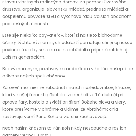
stavbu vlastných rodinných domov za pomoci úverového
družstva, organizuje slovenskú mládež, prednáša mládeži aj
dospelému obyvateľstvu a vykonáva radu ďalších občanom
prospešných činností.
Ešte žije niekoľko obyvateľov, ktorí si na tieto blahodárne
účinky týchto významných udalostí pamätajú ale je aj našou
povinnosťou aby sme na ne nezabúdali a pripomínali ich aj
Ďalším generáciám.
Boli významným, pozitívnym medzníkom v histórii našej obce
a živote našich spoluobčanov.
Zároveň nesmieme zabudnúť i na ich nasledovníkov, kňazov,
ktorí v našej farnosti pôsobili a zanechali veľké diela či pri
oprave fary, kostola a zvlášť pri šírení Božieho slova a viery,
ktoré prežívame v chráme a vidíme, že Abrahámčania
zostávajú verní Pánu Bohu a vieru si zachovávajú.
Nech našim kňazom to Pán Boh nikdy nezabudne a raz ich
odmení večnou slávou.