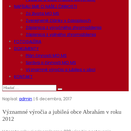
NAPÍSALI SME O NAŠEJ ČINNOSTI
Zo života MO MS
Zverejnené články v časopisoch
Zápisnica z výročného zhromaždenia
Zápisnica z valného zhromaždenia
FOTOGALÉRIA
DOKUMENTY
Plán činnosti MO MS
Správa o činnosti MO MS
Významné výročia a jubilea v obci
KONTAKT
Napísal:
admin
| 6 decembra, 2017
Významné výročia a jubileá obce Abrahám v roku
2012