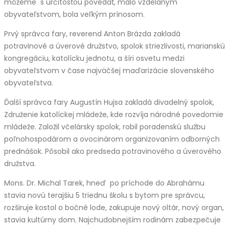
môžeme s určitosťou povedať, málo vzdelaným
obyvateľstvom, bola veľkým prínosom.
Prvý správca fary, reverend Anton Brázda zakladá
potravinové a úverové družstvo, spolok striezlivosti, marianskú
kongregáciu, katolícku jednotu, a šíri osvetu medzi
obyvateľstvom v čase najväčšej maďarizácie slovenského
obyvateľstva.
Ďalší správca fary Augustín Hujsa zakladá divadelný spolok,
Združenie katolíckej mládeže, kde rozvíja národné povedomie
mládeže. Založil včelársky spolok, robil poradenskú službu
poľnohospodárom a ovocinárom organizovaním odborných
prednášok. Pôsobil ako predseda potravinového a úverového
družstva.
Mons. Dr. Michal Tarek, hneď po príchode do Abrahámu
stavia novú terajšiu 5 triednu školu s bytom pre správcu,
rozširuje kostol o bočné lode, zakupuje nový oltár, nový organ,
stavia kultúrny dom. Najchudobnejším rodinám zabezpečuje