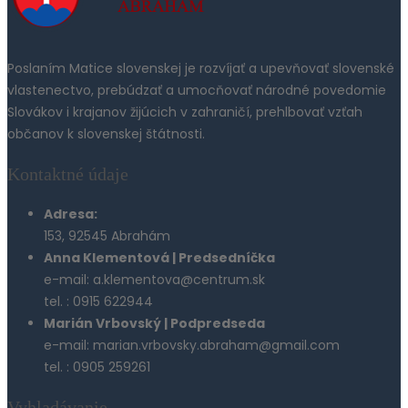
Poslaním Matice slovenskej je rozvíjať a upevňovať slovenské
vlastenectvo, prebúdzať a umocňovať národné povedomie
Slovákov i krajanov žijúcich v zahraničí, prehlbovať vzťah
občanov k slovenskej štátnosti.
Kontaktné údaje
Adresa:
153, 92545 Abrahám
Anna Klementová | Predsedníčka
e-mail: a.klementova@centrum.sk
tel. : 0915 622944
Marián Vrbovský | Podpredseda
e-mail: marian.vrbovsky.abraham@gmail.com
tel. : 0905 259261
Vyhladávanie