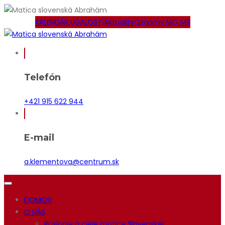
KALENDÁR UDALOSTÍ
Aktuality
Oznamy MO MS
Telefón
+421 915 622 944
E-mail
a.klementova@centrum.sk
DOMOV
O NÁS
Poslanie a ciele matice Slovenskej