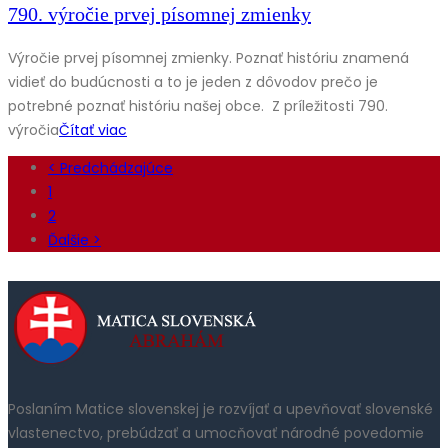
790. výročie prvej písomnej zmienky
Výročie prvej písomnej zmienky. Poznať históriu znamená
vidieť do budúcnosti a to je jeden z dôvodov prečo je
potrebné poznať históriu našej obce. Z príležitosti 790.
výročia
Čítať viac
< Predchádzajúce
1
2
Ďalšie >
Poslaním Matice slovenskej je rozvíjať a upevňovať slovenské
vlastenectvo, prebúdzať a umocňovať národné povedomie