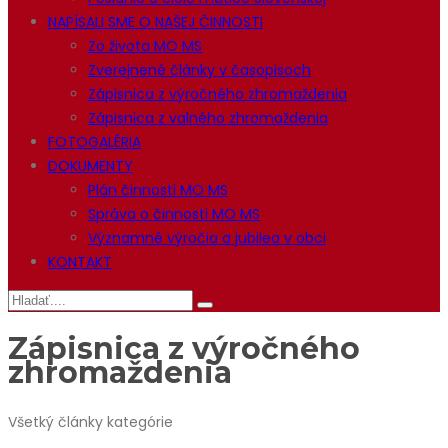
NAPÍSALI SME O NAŠEJ ČINNOSTI
Zo života MO MS
Zverejnené články v časopisoch
Zápisnica z výročného zhromaždenia
Zápisnica z valného zhromaždenia
FOTOGALÉRIA
DOKUMENTY
Plán činnosti MO MS
Správa o činnosti MO MS
Významné výročia a jubilea v obci
KONTAKT
Zápisnica z výročného
zhromaždenia
Všetký články kategórie