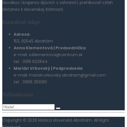
Slovákov i krajanov žijúcich v zahraničí, prehlbovať vzťah
občanov k slovenskej štátnosti.
Kontaktné údaje
Adresa:
153, 92545 Abrahám
Anna Klementová | Predsedníčka
e-mail: a.klementova@centrum.sk
tel. : 0915 622944
Marián Vrbovský | Podpredseda
e-mail: marian.vrbovsky.abraham@gmail.com
tel. : 0905 259261
Vyhladávanie
Copyright © 2026 Matica slovenská Abrahám. All Right
Reserved.