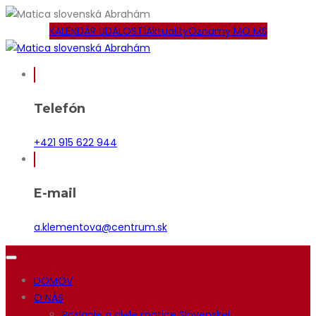
KALENDÁR UDALOSTÍ
Aktuality
Oznamy MO MS
Telefón
+421 915 622 944
E-mail
a.klementova@centrum.sk
DOMOV
O NÁS
Poslanie a ciele matice Slovenskej