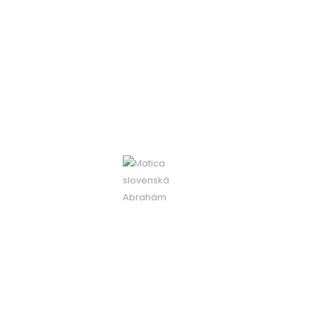
Vianočná výzdoba obce
Abrahám
Počas vianočného i adventného obdobia nám už
tretí rok skrášľuje obec Abrahám “Abrahámsky
betlehem„. Naši matičiari sa aj v tomto roku aktívne
zapojili do inštalácie
Čítať viac