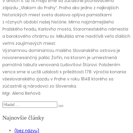
V dňoch 11. až 14.mája sme sa zúčastnili poznávacieho
zájazdu „Vlakom do Prahy“. Praha ako jedno z najkrajších
historických miest sveta doslova oplýva pamiatkami
z rôznych období našej histórie. Mimo najznámejšieho
Pražského hradu, Karlovho mosta, Staromestského námestia
a barokového chrámu sv. Mikuláša sme navštívili veľa ďalších
veľmi zaujímavých miest.
Významnou dominantou malého Slovanského ostrova je
novorenesančný palác Žofín, na ktorom je umiestnená
pamätná tabuľa venovaná Ľudovítovi Štúrovi. Položením
venca sme si uctili udalosti s príležitosti 178. výročia konania
všeslovanského zjazdu v Prahe v roku 1848 ktorého sa
zúčastnili aj národovci zo Slovenska.
Mgr. Alena Beňová
Najnovšie články
(bez názvu)