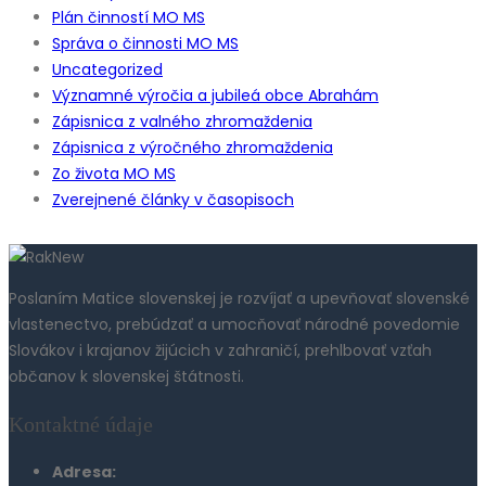
Plán činností MO MS
Správa o činnosti MO MS
Uncategorized
Významné výročia a jubileá obce Abrahám
Zápisnica z valného zhromaždenia
Zápisnica z výročného zhromaždenia
Zo života MO MS
Zverejnené články v časopisoch
Poslaním Matice slovenskej je rozvíjať a upevňovať slovenské
vlastenectvo, prebúdzať a umocňovať národné povedomie
Slovákov i krajanov žijúcich v zahraničí, prehlbovať vzťah
občanov k slovenskej štátnosti.
Kontaktné údaje
Adresa: