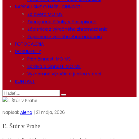
NAPÍSALI SME O NAŠEJ ČINNOSTI
Zo života MO MS
Zverejnené články v časopisoch
Zápisnica z výročného zhromaždenia
Zápisnica z valného zhromaždenia
FOTOGALÉRIA
DOKUMENTY
Plán činnosti MO MS
Správa o činnosti MO MS
Významné výročia a jubilea v obci
KONTAKT
Napísal:
Alena
| 21 mája, 2026
Ľ. Štúr v Prahe