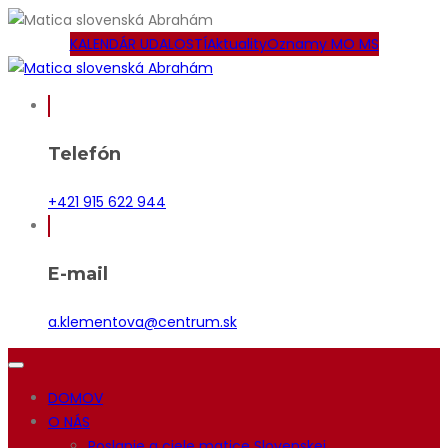
KALENDÁR UDALOSTÍ
Aktuality
Oznamy MO MS
Telefón
+421 915 622 944
E-mail
a.klementova@centrum.sk
DOMOV
O NÁS
Poslanie a ciele matice Slovenskej