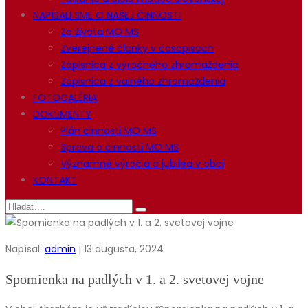
NAPÍSALI SME O NAŠEJ ČINNOSTI
Zo života MO MS
Zverejnené články v časopisoch
Zápisnica z výročného zhromaždenia
Zápisnica z valného zhromaždenia
FOTOGALÉRIA
DOKUMENTY
Plán činnosti MO MS
Správa o činnosti MO MS
Významné výročia a jubilea v obci
KONTAKT
Napísal:
admin
| 13 augusta, 2024
Spomienka na padlých v 1. a 2. svetovej vojne