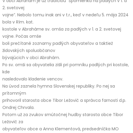
V obci Abrahám je už tradíciou “Spomienka na padlých v 1. a
2. svetovej
vojne”. Nebolo tomu inak ani v t.r., keď v nedeľu 5. mája 2024
bola v Rím. kat.
kostole v Abraháme sv. omša za padlých v 1. a 2. svetovej
vojne. Počas omše
boli prečítané zoznamy padlých obyvateľov a taktiež
židovských spoluobčanov
bývajúcich v obci Abrahám.
Po sv. omši sa obyvatelia zišli pri pomníku padlých pri kostole,
kde
nasledovalo kladenie vencov.
Na úvod zaznela hymna Slovenskej republiky. Po nej sa
prítomným
prihovoril starosta obce Tibor Ležovič a správca farnosti d.p.
Ondrej Chrvala.
Potom už za zvukov smútočnej hudby starosta obce Tibor
Ležovič za
obyvateľov obce a Anna Klementová, predsedníčka MO