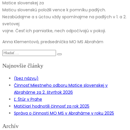
Matice slovenskej za
Maticu slovenskú položili vence k pomníku padlých.
Nezabúdajme a s úctou vždy spomínajme na padlých v 1. a 2.
svetovej
vojne. Česť ich pamiatke, nech odpočívajú v pokoji.
Anna Klementová, predsedníčka MO MS Abrahám
Najnovšie články
(bez názvu)
Činnosť Miestneho odboru Matice slovenskej v
Abraháme za 2. štvrťrok 2026
Ľ. Štúr v Prahe
Matičiari hodnotili činnosť za rok 2025
Správa o činnosti MO MS v Abraháme v roku 2025
Archív