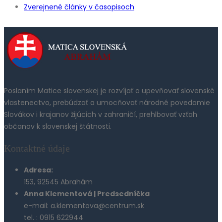
Zverejnené články v časopisoch
Poslaním Matice slovenskej je rozvíjať a upevňovať slovenské
vlastenectvo, prebúdzať a umocňovať národné povedomie
Slovákov i krajanov žijúcich v zahraničí, prehlbovať vzťah
občanov k slovenskej štátnosti.
Kontaktné údaje
Adresa:
153, 92545 Abrahám
Anna Klementová | Predsedníčka
e-mail: a.klementova@centrum.sk
tel. : 0915 622944