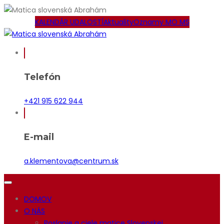
KALENDÁR UDALOSTÍ
Aktuality
Oznamy MO MS
Telefón
+421 915 622 944
E-mail
a.klementova@centrum.sk
DOMOV
O NÁS
Poslanie a ciele matice Slovenskej