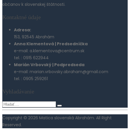
občanov k slovenskej štátnosti.
Kontaktné údaje
Adresa:
153, 92545 Abrahám
Anna Klementová | Predsedníčka
e-mail: a.klementova@centrum.sk
tel. : 0915 622944
Marián Vrbovský | Podpredseda
e-mail: marian.vrbovsky.abraham@gmail.com
tel. : 0905 259261
Vyhladávanie
Copyright © 2026 Matica slovenská Abrahám. All Right
Reserved.