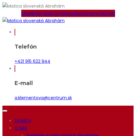
KALENDÁR UDALOSTÍ
Aktuality
Oznamy MO MS
Telefón
+421 915 622 944
E-mail
a.klementova@centrum.sk
DOMOV
O NÁS
Poslanie a ciele matice Slovenskej