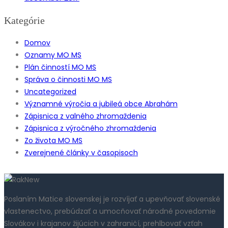
Kategórie
Domov
Oznamy MO MS
Plán činností MO MS
Správa o činnosti MO MS
Uncategorized
Významné výročia a jubileá obce Abrahám
Zápisnica z valného zhromaždenia
Zápisnica z výročného zhromaždenia
Zo života MO MS
Zverejnené články v časopisoch
Poslaním Matice slovenskej je rozvíjať a upevňovať slovenské
vlastenectvo, prebúdzať a umocňovať národné povedomie
Slovákov i krajanov žijúcich v zahraničí, prehlbovať vzťah