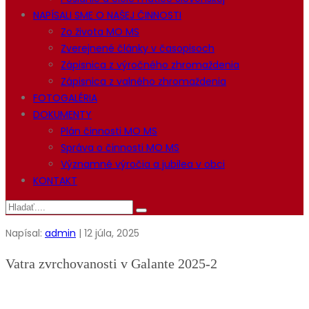
NAPÍSALI SME O NAŠEJ ČINNOSTI
Zo života MO MS
Zverejnené články v časopisoch
Zápisnica z výročného zhromaždenia
Zápisnica z valného zhromaždenia
FOTOGALÉRIA
DOKUMENTY
Plán činnosti MO MS
Správa o činnosti MO MS
Významné výročia a jubilea v obci
KONTAKT
Napísal:
admin
| 12 júla, 2025
Vatra zvrchovanosti v Galante 2025-2