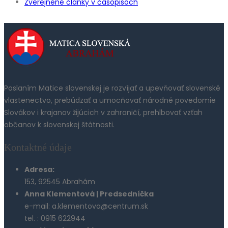
Zverejnené články v časopisoch
Poslaním Matice slovenskej je rozvíjať a upevňovať slovenské
vlastenectvo, prebúdzať a umocňovať národné povedomie
Slovákov i krajanov žijúcich v zahraničí, prehlbovať vzťah
občanov k slovenskej štátnosti.
Kontaktné údaje
Adresa:
153, 92545 Abrahám
Anna Klementová | Predsedníčka
e-mail: a.klementova@centrum.sk
tel. : 0915 622944