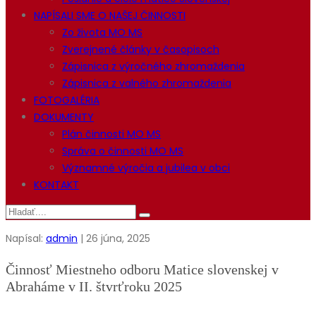
NAPÍSALI SME O NAŠEJ ČINNOSTI
Zo života MO MS
Zverejnené články v časopisoch
Zápisnica z výročného zhromaždenia
Zápisnica z valného zhromaždenia
FOTOGALÉRIA
DOKUMENTY
Plán činnosti MO MS
Správa o činnosti MO MS
Významné výročia a jubilea v obci
KONTAKT
Napísal:
admin
| 26 júna, 2025
Činnosť Miestneho odboru Matice slovenskej v
Abraháme v II. štvrťroku 2025