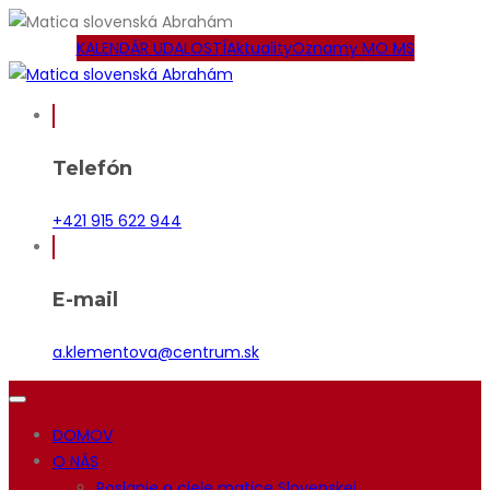
KALENDÁR UDALOSTÍ
Aktuality
Oznamy MO MS
Telefón
+421 915 622 944
E-mail
a.klementova@centrum.sk
DOMOV
O NÁS
Poslanie a ciele matice Slovenskej