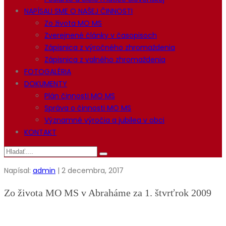
NAPÍSALI SME O NAŠEJ ČINNOSTI
Zo života MO MS
Zverejnené články v časopisoch
Zápisnica z výročného zhromaždenia
Zápisnica z valného zhromaždenia
FOTOGALÉRIA
DOKUMENTY
Plán činnosti MO MS
Správa o činnosti MO MS
Významné výročia a jubilea v obci
KONTAKT
Napísal:
admin
| 2 decembra, 2017
Zo života MO MS v Abraháme za 1. štvrťrok 2009