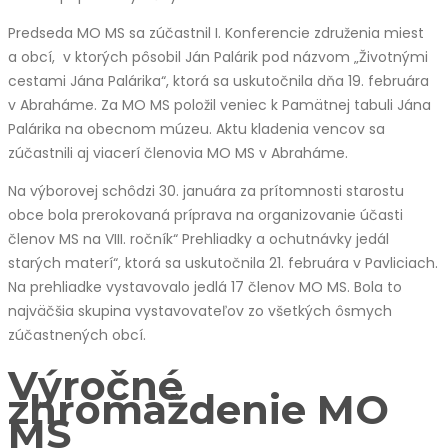
Predseda MO MS sa zúčastnil I. Konferencie združenia miest
a obcí, v ktorých pôsobil Ján Palárik pod názvom „Životnými
cestami Jána Palárika“, ktorá sa uskutočnila dňa 19. februára
v Abraháme. Za MO MS položil veniec k Pamätnej tabuli Jána
Palárika na obecnom múzeu. Aktu kladenia vencov sa
zúčastnili aj viacerí členovia MO MS v Abraháme.
Na výborovej schôdzi 30. januára za prítomnosti starostu
obce bola prerokovaná príprava na organizovanie účasti
členov MS na VIII. ročník“ Prehliadky a ochutnávky jedál
starých materí“, ktorá sa uskutočnila 21. februára v Pavliciach.
Na prehliadke vystavovalo jedlá 17 členov MO MS. Bola to
najväčšia skupina vystavovateľov zo všetkých ôsmych
zúčastnených obcí.
Výročné
zhromaždenie MO
MS