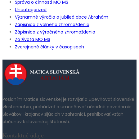
Správa o činnosti MO MS
Uncategorized
Významné výročia a jubileá obce Abrahám
Zápisnica z valného zhromaždenia
Zápisnica z výročného zhromaždenia
Zo života MO MS
Zverejnené články v časopisoch
Poslaním Matice slovenskej je rozvíjať a upevňovať slovenské
vlastenectvo, prebúdzať a umocňovať národné povedomie
Slovákov i krajanov žijúcich v zahraničí, prehlbovať vzťah
občanov k slovenskej štátnosti.
Kontaktné údaje