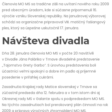
Členovia MO MS sa tradične zišli na uvítaní nového roku 2009
pred obecným úradom, kde si súčasne pripomenuli 16.
výročie vzniku Slovenskej republiky. Na januárovej výborovej
schôdzi sa organizačne pripravoval VIII. matičný fašiangový
ples, ktorý sa úspešne uskutočnil 17. januára.
Návšteva divadla
Dňa 28. januára členovia MO MS v počte 20 navštívili
v Divadle Jána Palárika v Trnave divadelné predstavenie
„Tajomstvo Grety Garbo“. S úrovňou predstavenia boli
účastníci veľmi spokojní a dobre im padlo aj príjemné
posedenie v priľahlej cukrárni.
Zasadnutia Krajskej rady Matice slovenskej v Trnave sa
zúčastnil predseda dňa 12. februára a v tom istom dni aj
Okresnej rady MS v Galante spolu s podpredsedom MO MS.
Na týchto zasadnutiach bol prerokovaný plán činnosti na rok
2009 a príprava výročných zhromaždení MO MS.