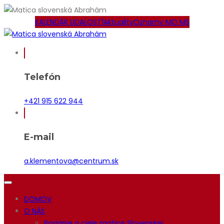
KALENDÁR UDALOSTÍ
Aktuality
Oznamy MO MS
Telefón
+421 915 622 944
E-mail
a.klementova@centrum.sk
DOMOV
O NÁS
Poslanie a ciele matice Slovenskej