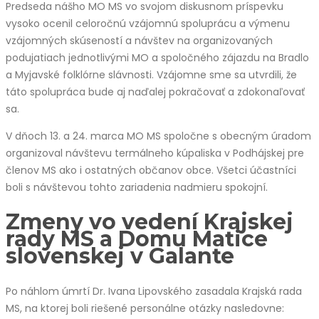
Predseda nášho MO MS vo svojom diskusnom príspevku
vysoko ocenil celoročnú vzájomnú spoluprácu a výmenu
vzájomných skúseností a návštev na organizovaných
podujatiach jednotlivými MO a spoločného zájazdu na Bradlo
a Myjavské folklórne slávnosti. Vzájomne sme sa utvrdili, že
táto spolupráca bude aj naďalej pokračovať a zdokonaľovať
sa.
V dňoch 13. a 24. marca MO MS spoločne s obecným úradom
organizoval návštevu termálneho kúpaliska v Podhájskej pre
členov MS ako i ostatných občanov obce. Všetci účastníci
boli s návštevou tohto zariadenia nadmieru spokojní.
Zmeny vo vedení Krajskej
rady MS a Domu Matice
slovenskej v Galante
Po náhlom úmrtí Dr. Ivana Lipovského zasadala Krajská rada
MS, na ktorej boli riešené personálne otázky nasledovne: