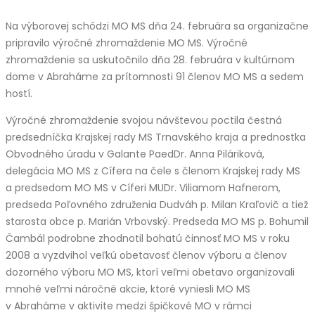
Na výborovej schôdzi MO MS dňa 24. februára sa organizačne
pripravilo výročné zhromaždenie MO MS. Výročné
zhromaždenie sa uskutočnilo dňa 28. februára v kultúrnom
dome v Abraháme za prítomnosti 91 členov MO MS a sedem
hostí.
Výročné zhromaždenie svojou návštevou poctila čestná
predsedníčka Krajskej rady MS Trnavského kraja a prednostka
Obvodného úradu v Galante PaedDr. Anna Piláriková,
delegácia MO MS z Cífera na čele s členom Krajskej rady MS
a predsedom MO MS v Cíferi MUDr. Viliamom Hafnerom,
predseda Poľovného združenia Dudváh p. Milan Kraľovič a tiež
starosta obce p. Marián Vrbovský. Predseda MO MS p. Bohumil
Čambál podrobne zhodnotil bohatú činnosť MO MS v roku
2008 a vyzdvihol veľkú obetavosť členov výboru a členov
dozorného výboru MO MS, ktorí veľmi obetavo organizovali
mnohé veľmi náročné akcie, ktoré vyniesli MO MS
v Abraháme v aktivite medzi špičkové MO v rámci