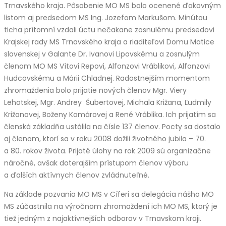
Trnavského kraja. Pôsobenie MO MS bolo ocenené ďakovným
listom aj predsedom MS Ing. Jozefom Markušom. Minútou
ticha prítomní vzdali úctu nečakane zosnulému predsedovi
Krajskej rady MS Trnavského kraja a riaditeľovi Domu Matice
slovenskej v Galante Dr. Ivanovi Lipovskému a zosnulým
členom MO MS Vítovi Repovi, Alfonzovi Vráblikovi, Alfonzovi
Hudcovskému a Márii Chladnej. Radostnejším momentom
zhromaždenia bolo prijatie nových členov Mgr. Viery
Lehotskej, Mgr. Andrey Šubertovej, Michala Križana, Ľudmily
Križanovej, Boženy Komárovej a René Vráblika. Ich prijatím sa
členská základňa ustálila na čísle 137 členov. Pocty sa dostalo
aj členom, ktorí sa v roku 2008 dožili životného jubila – 70.
a 80. rokov života. Prijaté úlohy na rok 2009 sú organizačne
náročné, avšak doterajším prístupom členov výboru
a ďalších aktívnych členov zvládnuteľné.
Na základe pozvania MO MS v Cíferi sa delegácia nášho MO
MS zúčastnila na výročnom zhromaždení ich MO MS, ktorý je
tiež jedným z najaktívnejších odborov v Trnavskom kraji.