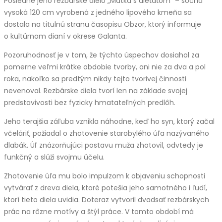
Posledné jeho rezbárske dielo „Matka s dieťaťom“ – socha
vysoká 120 cm vyrobená z jedného lipového kmeňa sa
dostala na titulnú stranu časopisu Obzor, ktorý informuje
o kultúrnom dianí v okrese Galanta.
Pozoruhodnosť je v tom, že týchto úspechov dosiahol za
pomerne veľmi krátke obdobie tvorby, ani nie za dva a pol
roka, nakoľko sa predtým nikdy tejto tvorivej činnosti
nevenoval. Rezbárske diela tvorí len na základe svojej
predstavivosti bez fyzicky hmatateľných predlôh.
Jeho terajšia záľuba vznikla náhodne, keď ho syn, ktorý začal
včeláriť, požiadal o zhotovenie starobylého úľa nazývaného
dlabák. Úľ znázorňujúci postavu muža zhotovil, odvtedy je
funkčný a slúži svojmu účelu.
Zhotovenie úľa mu bolo impulzom k objaveniu schopnosti
vytvárať z dreva diela, ktoré potešia jeho samotného i ľudí,
ktorí tieto diela uvidia. Doteraz vytvoril dvadsať rezbárskych
prác na rôzne motívy a štýl práce. V tomto období má