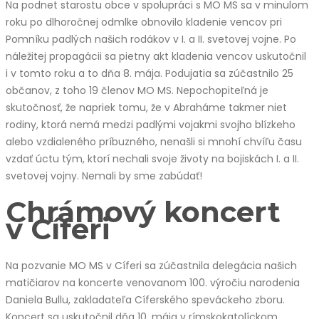
Na podnet starostu obce v spolupráci s MO MS sa v minulom
roku po dlhoročnej odmlke obnovilo kladenie vencov pri
Pomníku padlých našich rodákov v I. a II. svetovej vojne. Po
náležitej propagácii sa pietny akt kladenia vencov uskutočnil
i v tomto roku a to dňa 8. mája. Podujatia sa zúčastnilo 25
občanov, z toho 19 členov MO MS. Nepochopiteľná je
skutočnosť, že napriek tomu, že v Abraháme takmer niet
rodiny, ktorá nemá medzi padlými vojakmi svojho blízkeho
alebo vzdialeného príbuzného, nenašli si mnohí chvíľu času
vzdať úctu tým, ktorí nechali svoje životy na bojiskách I. a II.
svetovej vojny. Nemali by sme zabúdať!
Chrámový koncert
v Cíferi
Na pozvanie MO MS v Cíferi sa zúčastnila delegácia našich
matičiarov na koncerte venovanom 100. výročiu narodenia
Daniela Bullu, zakladateľa Cíferského speváckeho zboru.
Koncert sa uskutočnil dňa 10. mája v rímskokatolíckom