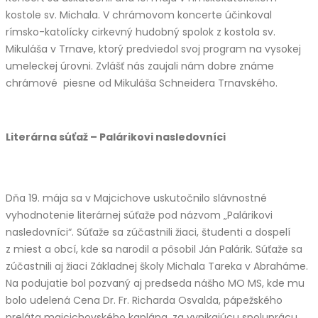
kostole sv. Michala. V chrámovom koncerte účinkoval
rímsko-katolícky cirkevný hudobný spolok z kostola sv.
Mikuláša v Trnave, ktorý predviedol svoj program na vysokej
umeleckej úrovni. Zvlášť nás zaujali nám dobre známe
chrámové piesne od Mikuláša Schneidera Trnavského.
Literárna súťaž – Palárikovi nasledovníci
Dňa 19. mája sa v Majcichove uskutočnilo slávnostné
vyhodnotenie literárnej súťaže pod názvom „Palárikovi
nasledovníci“. Súťaže sa zúčastnili žiaci, študenti a dospelí
z miest a obcí, kde sa narodil a pôsobil Ján Palárik. Súťaže sa
zúčastnili aj žiaci Základnej školy Michala Tareka v Abraháme.
Na podujatie bol pozvaný aj predseda nášho MO MS, kde mu
bolo udelená Cena Dr. Fr. Richarda Osvalda, pápežského
preláta majcichovského kaplána, za vynikajúcu spoluprácu