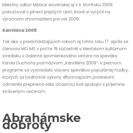
Miestny odbor Matice slovenskej aj v II. štvrťroku 2009
pokračoval v plnení prijatých úloh, ktoré si vytýčil na
výročnom zhromaždení pre rok 2009.
Kantiléna 2009
Tak ako v predchádzajúcich rokoch aj tohto roku 17. apríla sa
členovia MO MS v počte 19 zúčastnili v Mestskom kultúrnom
stredisku v Galante spomienkového večera na speváka
Karola Duchoňa pod názvom „Kantiléna 2009“. V pietnom
programe sa vystriedalo viacero spevákov populárnej hudby,
ktorých za hodnotné výkony dlhotrvajúcim potleskom
odmenila preplnená sála. Účastníci boli spokojní s príjemne
stráveným večerom.
Abrahámske
dobroty