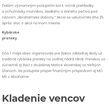
Ďalším významným podujatím bol II. ročník prehliadky
a ochutnávky múčnikov, sladkého a slaného pečiva pod
názvom „Abrahámske dobroty.“ Akcia sa uskutočnila dňa 25.
apríla. Viac o akcii na inom mieste.
Rybárske
preteky
Dňa 1. mája obec organizovala pre žiakov základnej školy už
tradičné rybárske preteky na vodnej nádrži Hliník. Pretekov sa
zúčastnili aj žiaci z družobnej Matice slovenskej vo Veľkých
Úľanoch. Na podujatie prispel finančným príspevkom aj MO
MS v Abraháme.
Kladenie vencov