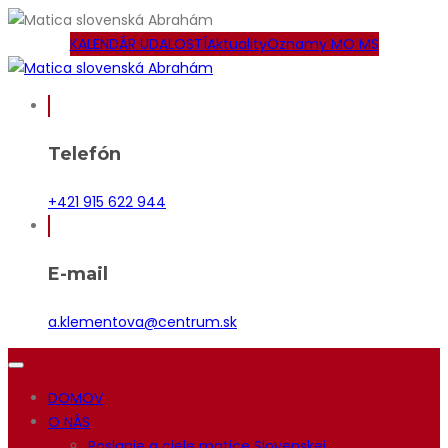
KALENDÁR UDALOSTÍ
Aktuality
Oznamy MO MS
Telefón
+421 915 622 944
E-mail
a.klementova@centrum.sk
DOMOV
O NÁS
Poslanie a ciele matice Slovenskej