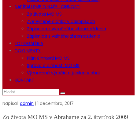
NAPÍSALI SME O NAŠEJ ČINNOSTI
Zo života MO MS
Zverejnené články v časopisoch
Zápisnica z výročného zhromaždenia
Zápisnica z valného zhromaždenia
FOTOGALÉRIA
DOKUMENTY
Plán činnosti MO MS
Správa o činnosti MO MS
Významné výročia a jubilea v obci
KONTAKT
Napísal:
admin
| 1 decembra, 2017
Zo života MO MS v Abraháme za 2. štvrťrok 2009