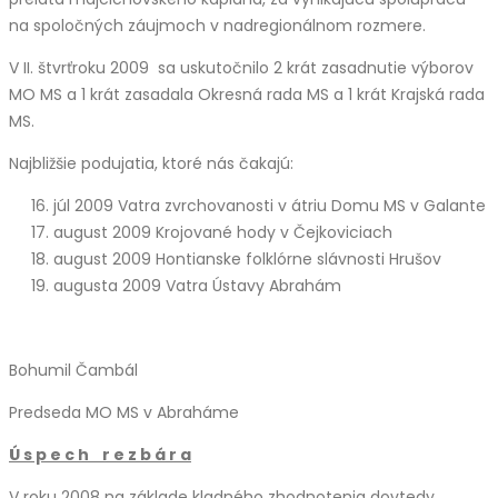
na spoločných záujmoch v nadregionálnom rozmere.
V II. štvrťroku 2009 sa uskutočnilo 2 krát zasadnutie výborov
MO MS a 1 krát zasadala Okresná rada MS a 1 krát Krajská rada
MS.
Najbližšie podujatia, ktoré nás čakajú:
júl 2009 Vatra zvrchovanosti v átriu Domu MS v Galante
august 2009 Krojované hody v Čejkoviciach
august 2009 Hontianske folklórne slávnosti Hrušov
augusta 2009 Vatra Ústavy Abrahám
Bohumil Čambál
Predseda MO MS v Abraháme
Ú s p e c h r e z b á r a
V roku 2008 na základe kladného zhodnotenia dovtedy