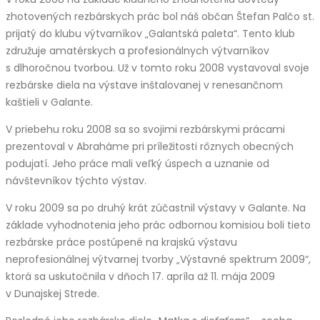
zhotovených rezbárskych prác bol náš občan Štefan Palčo st.
prijatý do klubu výtvarníkov „Galantská paleta“. Tento klub
združuje amatérskych a profesionálnych výtvarníkov
s dlhoročnou tvorbou. Už v tomto roku 2008 vystavoval svoje
rezbárske diela na výstave inštalovanej v renesančnom
kaštieli v Galante.
V priebehu roku 2008 sa so svojimi rezbárskymi prácami
prezentoval v Abraháme pri príležitosti rôznych obecných
podujatí. Jeho práce mali veľký úspech a uznanie od
návštevníkov týchto výstav.
V roku 2009 sa po druhý krát zúčastnil výstavy v Galante. Na
základe vyhodnotenia jeho prác odbornou komisiou boli tieto
rezbárske práce postúpené na krajskú výstavu
neprofesionálnej výtvarnej tvorby „Výstavné spektrum 2009“,
ktorá sa uskutočnila v dňoch 17. apríla až 11. mája 2009
v Dunajskej Strede.