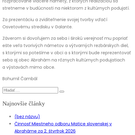
rozpracované viaceré námety, z ktorých realizáciou sa
stretneme v budúcnosti na niektorom z kultúrnych podujatí.
Za prezentáciu a zviditeľnenie svojej tvorby vďačí
Osvetovému stredisku v Galante.
Záverom si dovoľujem za seba i širokú verejnosť mu popriať
ešte veľa tvorivých námetov a výtvarných rezbárskych diel,
s ktorými sa potešíme v obci a s ktorými bude reprezentovať
seba aj obec Abrahám na rôznych kultúrnych podujatiach
a výstavách mimo obce.
Bohumil Čambál
Najnovšie články
(bez názvu)
Činnosť Miestneho odboru Matice slovenskej v
Abraháme za 2. štvrťrok 2026