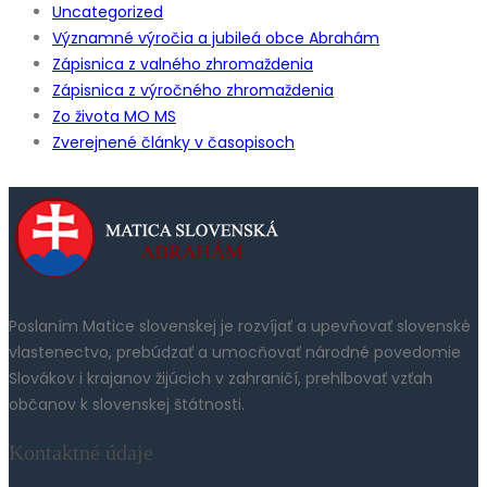
Uncategorized
Významné výročia a jubileá obce Abrahám
Zápisnica z valného zhromaždenia
Zápisnica z výročného zhromaždenia
Zo života MO MS
Zverejnené články v časopisoch
Poslaním Matice slovenskej je rozvíjať a upevňovať slovenské
vlastenectvo, prebúdzať a umocňovať národné povedomie
Slovákov i krajanov žijúcich v zahraničí, prehlbovať vzťah
občanov k slovenskej štátnosti.
Kontaktné údaje