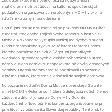
Začiatkom každého nového roku sa naskytá našim
matičiarom možnosť účasti na kultúrno spoločenských
podujatiach organizovaných družobnými MO MS v okolí a
i ďalšími kultúrnymi zariadeniami.
Dňa 8. januára sa naši matičiari na pozvanie MO MS v Cíferi
zúčastnili tradičného Trojkráľového koncertu v kostole sv.
Michala. Na koncerte vystúpila vynikajúca dychová hudba
Gloria z moravského Kyjova, so sólistom Frantom Uhrom,
ktorého poznáme z televízie Šláger. Pri jednotlivých
skladbách, sprevádzaných aj ďalšími výbornými sólistami,
nám v dušiach doznievali neopakovateľné chvíle vianočných
sviatkov. Organizátorom sme sa poďakovali za pozvanie
a krásne zážitky, ktoré sme si odnášali do svojich domovov.
Na pozvanie riaditeľky Domu Matice slovenskej v Galante
a tiež MO MS v Galante sa 14 členná delegácia našich členov
zúčastnila dňa 10. januára v Dome MS v Galante
každoročného Novoročného koncertu, organizovaného pri
príležitosti výročia vzniku Slovenskej republiky. Tento rok to