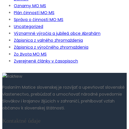
Oznamy MO MS
Plán činností MO MS
Správa o činnosti MO MS
Uncategorized
Významné výročia a jubileá obce Abrahám
Zápisnica z valného zhromaždenia
Zápisnica z výročného zhromaždenia
Zo života MO MS
Zverejnené články v časopisoch
Poslaním Matice slovenskej je rozvíjať a upevňovať slovenské
vlastenectvo, prebúdzať a umocňovať národné povedomie
Slovákov i krajanov žijúcich v zahraničí, prehlbovať vzťah
občanov k slovenskej štátnosti.
Kontaktné údaje