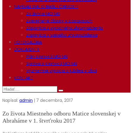
NAPÍSALI SME O NAŠEJ ČINNOSTI
Zo života MO MS
Zverejnené články v časopisoch
Zápisnica z výročného zhromaždenia
Zápisnica z valného zhromaždenia
FOTOGALÉRIA
DOKUMENTY
Plán činnosti MO MS
Správa o činnosti MO MS
Významné výročia a jubilea v obci
KONTAKT
Napísal:
admin
| 7 decembra, 2017
Zo života Miestneho odboru Matice slovenskej v
Abraháme v 1. štvrťroku 2017