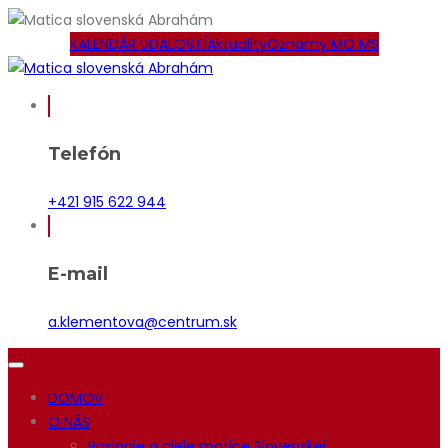
KALENDÁR UDALOSTÍ
Aktuality
Oznamy MO MS
Telefón
+421 915 622 944
E-mail
a.klementova@centrum.sk
DOMOV
O NÁS
Poslanie a ciele matice Slovenskej