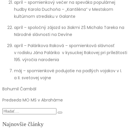
apríl – spomienkový večer na speváka populárnej
hudby Karola Duchoňa – „Kantiléna“ v Mestskom
kultúrnom stredisku v Galante
apríl – spoločný zájazd so žiakmi ZŠ Michala Tareka na
Národné slávnosti na Devíne
apríl – Palárikova Raková – spomienková slávnosť
v rodisku Jána Palárika v kysuckej Rakovej pri príležitosti
195. výročia narodenia
máj – spomienkové podujatie na padlých vojakov v I.
a II. svetovej vojne
Bohumil Čambál
Predseda MO MS v Abraháme
Najnovšie články