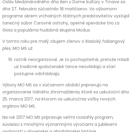
Osláv Medzinárodného dňa žien v Dome kultúry v Trnave sa
dňa 27. februára zúčastnilo 18 matičiarov. Vo výbornom
programe okrem vrcholných štátnych predstaviteľov vystúpil
tanečný súbor Čarovné ostrohy, operné spevácke trio La
Gioia a populárna hudobná skupina Modus.
V tomto roku pre malý záujem členov o klasický fašiangový
ples, MO MS už
ročník neorganizoval. Je to pochopiteľné, pretože mladí
už tradičné spoločenské tance neovládajú a starí
postupne odchádzajú.
Výbory MO MS sa v súčasnom období pripravujú na
organizovanie Valného zhromaždenia, ktoré sa uskutoční dňa
25. marca 2017, na ktorom sa uskutočnia voľby nových
orgánov MO MS.
Na rok 2017 MO MS pripravuje veľmi rozsiahly program,
súvisiaci s mnohými významnými výročiami a jubileami
osobností v slovenskej a abrahámskej histórie.