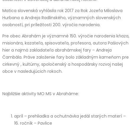
Matica slovenská vyhlásila rok 2017 za Rok Jozefa Miloslava
Hurbana a Andreja Radlinského, významných slovenských
osobností, pri príležitosti 200. výročia narodenia.
Pre obec Abrahám je významné 150. výročie narodenia kňaza,
misionára, kazateľa, spisovateľa, profesora, autora Pašiových
hier a najmä zakladateľa abrahámskej fary – Andreja
Čambála. Práve založenie fary bolo základným kameňom pre
cirkevný , kultúrny, spoločenský a hospodársky rozvoj našej
obce v nasledujúcich rokoch.
Najbližšie aktivity MO MS v Abraháme:
apríl – prehliadka a ochutnávka jedál starých materí –
16. ročník – Pavlice