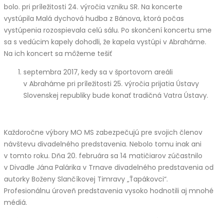
bolo. pri príležitosti 24. výročia vzniku SR. Na koncerte
vystúpila Malá dychová hudba z Bánova, ktorá počas
vystúpenia rozospievala celú sálu. Po skončení koncertu sme
sa s vedúcim kapely dohodli, že kapela vystúpi v Abraháme.
Na ich koncert sa môžeme tešiť
septembra 2017, kedy sa v športovom areáli
v Abraháme pri príležitosti 25. výročia prijatia Ústavy
Slovenskej republiky bude konať tradičná Vatra Ústavy.
Každoročne výbory MO MS zabezpečujú pre svojich členov
návštevu divadelného predstavenia. Nebolo tomu inak ani
v tomto roku. Dňa 20. februára sa 14 matičiarov zúčastnilo
v Divadle Jána Palárika v Trnave divadelného predstavenia od
autorky Boženy Slančíkovej Timravy „Ťapákovci“.
Profesionálnu úroveň predstavenia vysoko hodnotili aj mnohé
médiá.