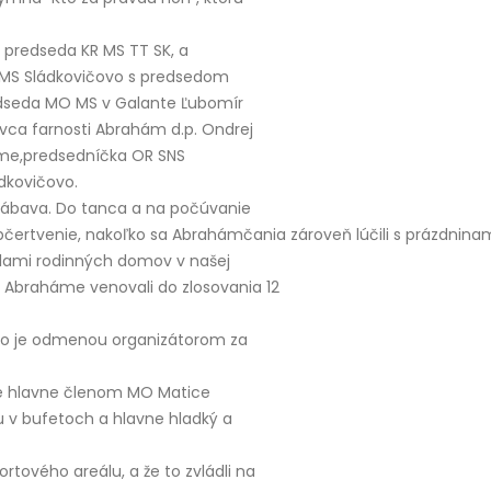
 predseda KR MS TT SK, a
O MS Sládkovičovo s predsedom
edseda MO MS v Galante Ľubomír
vca farnosti Abrahám d.p. Ondrej
háme,predsedníčka OR SNS
ádkovičovo.
a zábava. Do tanca a na počúvanie
bčertvenie, nakoľko sa Abrahámčania zároveň lúčili s prázdnin
slami rodinných domov v našej
 Abraháme venovali do zlosovania 12
tko je odmenou organizátorom za
le hlavne členom MO Matice
hu v bufetoch a hlavne hladký a
rtového areálu, a že to zvládli na