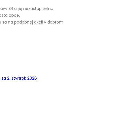
stavy SR a jej nezastupiteľnú
rosta obce.
ku sa na podobnej akcii v dobrom
a 2. štvrťrok 2026