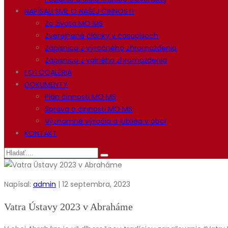
NAPÍSALI SME O NAŠEJ ČINNOSTI
Zo života MO MS
Zverejnené články v časopisoch
Zápisnica z výročného zhromaždenia
Zápisnica z valného zhromaždenia
FOTOGALÉRIA
DOKUMENTY
Plán činnosti MO MS
Správa o činnosti MO MS
Významné výročia a jubilea v obci
KONTAKT
Napísal:
admin
| 12 septembra, 2023
Vatra Ústavy 2023 v Abraháme