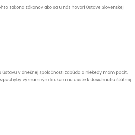
 tohto zákona zákonov ako sa u nás hovorí Ústave Slovenskej
na ústavu v dnešnej spoločnosti zabúda a niekedy mám pocit,
bolo bezpochyby významným krokom na ceste k dosiahnutiu štátnej