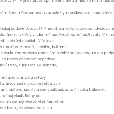
 Ústavy SR “ v priestoroch športového areálu. Nebolo tomu ina
hám Annou Klementovou zaznela hymna Slovenskej republiky a pr
istorickej budove Ústavu SR. Preambula našej ústavy sa odvoláva 
adárom: „…každý vladár má podlžnosť poznať boží svätý zákon a 
ých a chráni slabších. V ústave
é tradičné, mravné, sociálne, kultúrne
né cyrilo-metodským tradíciám a voliči na Slovensku a aj s pod
šia, čo našim občanom nepridáva
atia Ústavy, túžili sme po slobode,
 vnímania významu ústavy,
átu, ústavnosť a právnosť štátnych
na občana, sociálna spravodlivosť, úcta človeka k človeku.
čnej vlasti. Brány do
tovanie ústavy všetkými občanmi, no
li istotu, že Slovensko je ich