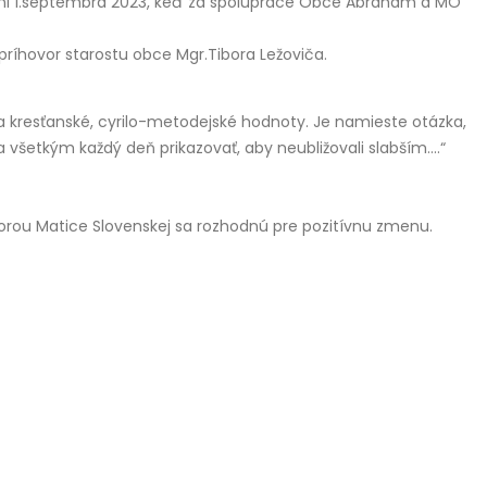
k ani 1.septembra 2023, keď za spolupráce Obce Abrahám a MO
íhovor starostu obce Mgr.Tibora Ležoviča.
na kresťanské, cyrilo-metodejské hodnoty. Je namieste otázka,
všetkým každý deň prikazovať, aby neubližovali slabším….“
porou Matice Slovenskej sa rozhodnú pre pozitívnu zmenu.