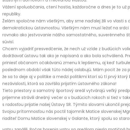
Vážení spoluobčania, ctení hostia, každoročne a dnes je to už 
republiky.
Želám spoločne nám všetkým, aby sme naďalej žili vo vlasti s 
demokratickou ústavnosťou. Všetkým nám musí ležať na srdci 
rovnako ako jestvovanie nášho samostatného, suverénneho št
súvisí.
Chcem vyjadriť presvedčenie, že nech už vzíde z budúcich vol
dodržiavať ústavu tak ako je napísaná a ako bola schválená. 
priniesť občanom očakávanú zmenu k lepšiemu, aj keď turbulen
poslednom období však túto nádej oslabujú. Mám pocit že za p
že sa to deje aj v politike a medzi politikmi ktorí sú tí prvý 
nezávislosti, ktorá sa zavŕšila prijatím ústavného zákona!
Tieto priestory a samotný športový areál vytvárajú veľký pred
prijemne strávili dnešný večer a v budúcich rokoch si tiež v ta
s radosťou prijatie našej Ústavy SR. Týmito slovami ukončil prej
Svojou prítomnosťou nás poctil tajomník Matice slovenskej Mgr
riaditeľ Domu Matice slovenskej v Galante, ktorý spolu so st
vatru zapálili. Počas horenia vatry sa areálom niesla matičná h