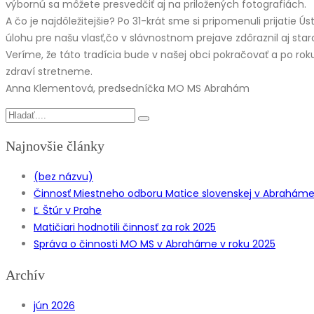
výbornú sa môžete presvedčiť aj na priložených fotografiách.
A čo je najdôležitejšie? Po 31-krát sme si pripomenuli prijatie Ú
úlohu pre našu vlasť,čo v slávnostnom prejave zdôraznil aj sta
Veríme, že táto tradícia bude v našej obci pokračovať a po ro
zdraví stretneme.
Anna Klementová, predsedníčka MO MS Abrahám
Najnovšie články
(bez názvu)
Činnosť Miestneho odboru Matice slovenskej v Abraháme z
Ľ. Štúr v Prahe
Matičiari hodnotili činnosť za rok 2025
Správa o činnosti MO MS v Abraháme v roku 2025
Archív
jún 2026