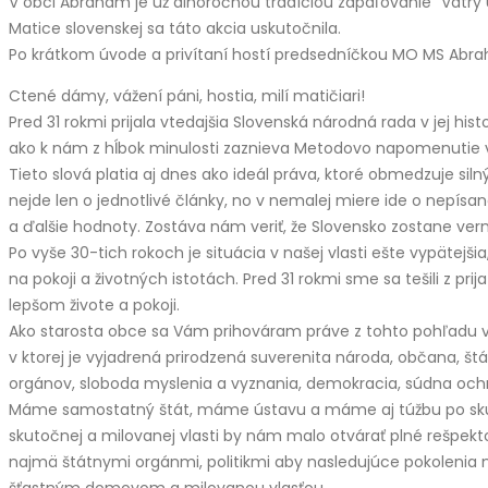
V obci Abrahám je už dlhoročnou tradíciou zapaľovanie “Vatry
Matice slovenskej sa táto akcia uskutočnila.
Po krátkom úvode a privítaní hostí predsedníčkou MO MS Abra
Ctené dámy, vážení páni, hostia, milí matičiari!
Pred 31 rokmi prijala vtedajšia Slovenská národná rada v jej h
ako k nám z hĺbok minulosti zaznieva Metodovo napomenutie vl
Tieto slová platia aj dnes ako ideál práva, ktoré obmedzuje siln
nejde len o jednotlivé články, no v nemalej miere ide o nepísan
a ďalšie hodnoty. Zostáva nám veriť, že Slovensko zostane ver
Po vyše 30-tich rokoch je situácia v našej vlasti ešte vypätej
na pokoji a životných istotách. Pred 31 rokmi sme sa tešili z prij
lepšom živote a pokoji.
Ako starosta obce sa Vám prihováram práve z tohto pohľadu
v ktorej je vyjadrená prirodzená suverenita národa, občana, št
orgánov, sloboda myslenia a vyznania, demokracia, súdna ochra
Máme samostatný štát, máme ústavu a máme aj túžbu po skuto
skutočnej a milovanej vlasti by nám malo otvárať plné rešpek
najmä štátnymi orgánmi, politikmi aby nasledujúce pokolenia ma
šťastným domovom a milovanou vlasťou.