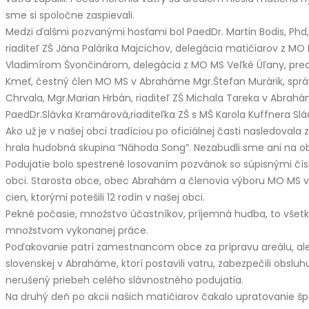
sme si spoločne zaspievali.
Medzi ďalšmi pozvanými hosťami bol PaedDr. Martin Bodis, Phd,
riaditeľ ZŠ Jána Palárika Majcichov, delegácia matičiarov z M
Vladimírom Švončinárom, delegácia z MO MS Veľké Úľany, pr
Kmeť, čestný člen MO MS v Abraháme Mgr.Štefan Murárik, sprá
Chrvala, Mgr.Marian Hrbán, riaditeľ ZŠ Michala Tareka v Abra
PaedDr.Slávka Kramárová,riaditeľka ZŠ s MŠ Karola Kuffnera Sl
Ako už je v našej obci tradíciou po oficiálnej časti nasledoval
hrala hudobná skupina “Náhoda Song”. Nezabudli sme ani na o
Podujatie bolo spestrené losovaním pozvánok so súpisnými čí
obci. Starosta obce, obec Abrahám a členovia výboru MO MS v
cien, ktorými potešili 12 rodín v našej obci.
Pekné počasie, množstvo účastníkov, príjemná hudba, to vše
množstvom vykonanej práce.
Poďakovanie patrí zamestnancom obce za prípravu areálu, a
slovenskej v Abraháme, ktorí postavili vatru, zabezpečili obslu
nerušený priebeh celého slávnostného podujatia.
Na druhý deň po akcii našich matičiarov čakalo upratovanie špo