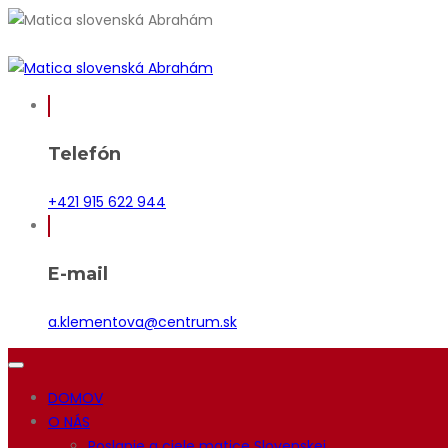
Telefón
+421 915 622 944
E-mail
a.klementova@centrum.sk
DOMOV
O NÁS
Poslanie a ciele matice Slovenskej