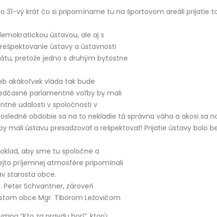
po 31-vý krát čo si pripomíname tu na športovom areáli prijatie
demokratickou ústavou, ale aj s
rešpektovanie ústavy a ústavnosti
átu, pretože jedno s druhým bytostne
ieb akákoľvek vláda tak bude
Predčasné parlamentné voľby by mali
tné udalosti v spoločnosti v
osledné obdobie sa na to nekladie tá správna váha a akosi sa 
ktorý by mali ústavu presadzovať a rešpektovať! Prijatie ústavy 
poklad, aby sme tu spoločne a
kejto príjemnej atmosfére pripomínali
av starosta obce.
. Peter Schvantner, zároveň
arostom obce Mgr. Tiborom Ležovičom
ymna “Kto za pravdu horí”, ktorú