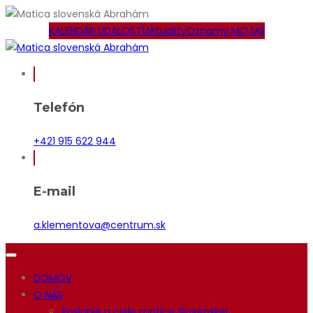
KALENDÁR UDALOSTÍ
Aktuality
Oznamy MO MS
Telefón
+421 915 622 944
E-mail
a.klementova@centrum.sk
DOMOV
O NÁS
Poslanie a ciele matice Slovenskej