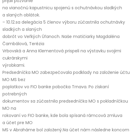
prijali pozvanie
na vianočnú kapustnicu spojenú s ochutnávkou sladkých
a slaných oblátok.
– 10.12.sa delegácia 5 členov výboru zúčastnila ochutnávky
sladkých a slaných
dobrôt vo Veľkých Úľanoch. Naše matičiarky Magdaléna
Čambálová, Terézia
Vrbovská a Anna Klementová prispeli na výstavku svojimi
cukrárskymi
výrobkami.
Predsedníčka MO zabezpečovala podklady na založenie účtu
MO MS bez
poplatkov vo FIO banke pobočka Trnava. Po získaní
potrebných
dokumentov sa zúčastnila predsedníčka MO s pokladníčkou
MO na
rokovaní vo FIO banke, kde bola spísaná rámcová zmluva
a účet pre MO
MS v Abraháme bol založený.Na účet nám následne koncom