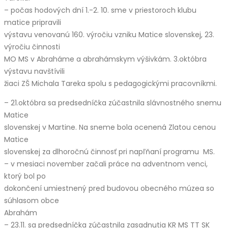
– počas hodových dní 1.-2. 10. sme v priestoroch klubu
matice pripravili
výstavu venovanú 160. výročiu vzniku Matice slovenskej, 23.
výročiu činnosti
MO MS v Abraháme a abrahámskym výšivkám. 3.októbra
výstavu navštívili
žiaci ZŠ Michala Tareka spolu s pedagogickými pracovníkmi.
– 21.októbra sa predsedníčka zúčastnila slávnostného snemu
Matice
slovenskej v Martine. Na sneme bola ocenená Zlatou cenou
Matice
slovenskej za dlhoročnú činnosť pri napľňaní programu MS.
– v mesiaci november začali práce na adventnom venci,
ktorý bol po
dokončení umiestnený pred budovou obecného múzea so
súhlasom obce
Abrahám
– 23.11. sa predsedníčka zúčastnila zasadnutia KR MS TT SK