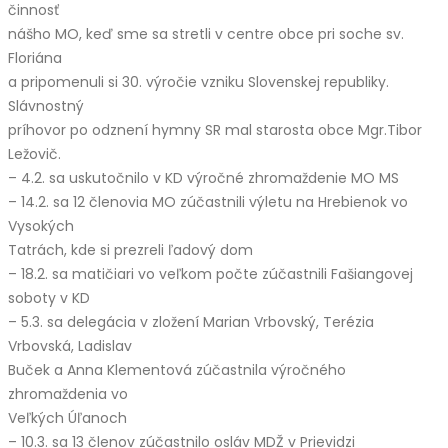
činnosť
nášho MO, keď sme sa stretli v centre obce pri soche sv.
Floriána
a pripomenuli si 30. výročie vzniku Slovenskej republiky.
Slávnostný
príhovor po odznení hymny SR mal starosta obce Mgr.Tibor
Ležovič.
– 4.2. sa uskutočnilo v KD výročné zhromaždenie MO MS
– 14.2. sa 12 členovia MO zúčastnili výletu na Hrebienok vo
Vysokých
Tatrách, kde si prezreli ľadový dom
– 18.2. sa matičiari vo veľkom počte zúčastnili Fašiangovej
soboty v KD
– 5.3. sa delegácia v zložení Marian Vrbovský, Terézia
Vrbovská, Ladislav
Buček a Anna Klementová zúčastnila výročného
zhromaždenia vo
Veľkých Úľanoch
– 10.3. sa 13 členov zúčastnilo osláv MDŽ v Prievidzi