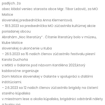
padlých. Za
obec kládol veniec starosta obce Mgr. Tibor Ležovič, za MO
Matice
slovenskej predsedníčka Anna Klementová.
– 18.5.2023 sa predsedníčka MO zúčastnila kultúrnej akcie
poriadanej obcou
Abrahám „Noc literatúry“ . Čítanie literatúry bolo v múzeu,
klube Matice
slovenskej a ukončenie u Kuba
– 26.5.2023 sa 15 našich členov zúčastnilo festivalu piesní
Karola Duchoňa
v MSKS v Galante pod názvom Kantiléna 2023,ktorý
každoročne organizuje
Dom Matice slovenskej v Galante v spolupráci s ďalšími
inštitúciami.
– 2.6.2023 sa 12 našich členov zúčastnilo brigády na čistení
starého kúpaliska
v miestnom lese a okolia kúpaliska, brigádnici odstránili nálety
a burinu na