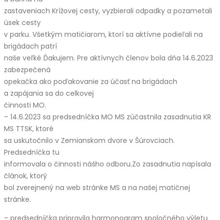
zastaveniach Krížovej cesty, vyzbierali odpadky a pozametali
úsek cesty
v parku. Všetkým matičiarom, ktorí sa aktívne podieľali na
brigádach patrí
naše veľké Ďakujem. Pre aktívnych členov bola dňa 14.6.2023
zabezpečená
opekačka ako poďakovanie za účasť na brigádach
a zapájania sa do celkovej
činnosti MO.
– 14.6.2023 sa predsedníčka MO MS zúčastnila zasadnutia KR
MS TTSK, ktoré
sa uskutočnilo v Zemianskom dvore v Šúrovciach.
Predsedníčka tu
informovala o činnosti nášho odboru.Zo zasadnutia napísala
článok, ktorý
bol zverejnený na web stránke MS a na našej matičnej
stránke.
– predsedníčka pripravila harmonogram spoločného výletu