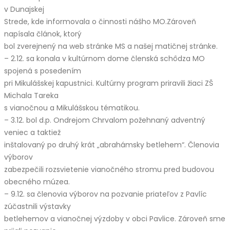
v Dunajskej
Strede, kde informovala o činnosti nášho MO.Zároveň
napísala článok, ktorý
bol zverejnený na web stránke MS a našej matičnej stránke.
– 2.12. sa konala v kultúrnom dome členská schôdza MO
spojená s posedením
pri Mikulášskej kapustnici. Kultúrny program priravili žiaci ZŠ
Michala Tareka
s vianočnou a Mikulášskou tématikou.
– 3.12. bol d.p. Ondrejom Chrvalom požehnaný adventný
veniec a taktiež
inštalovaný po druhý krát „abrahámsky betlehem“. Členovia
výborov
zabezpečili rozsvietenie vianočného stromu pred budovou
obecného múzea.
– 9.12. sa členovia výborov na pozvanie priateľov z Pavlíc
zúčastnili výstavky
betlehemov a vianočnej výzdoby v obci Pavlice. Zároveň sme