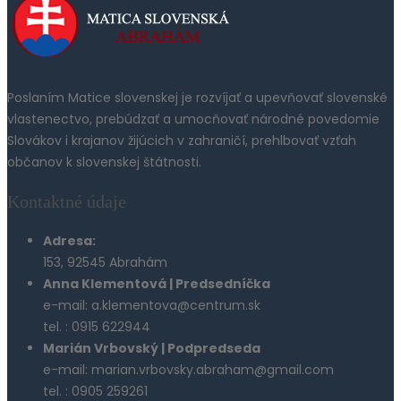
Poslaním Matice slovenskej je rozvíjať a upevňovať slovenské
vlastenectvo, prebúdzať a umocňovať národné povedomie
Slovákov i krajanov žijúcich v zahraničí, prehlbovať vzťah
občanov k slovenskej štátnosti.
Kontaktné údaje
Adresa:
153, 92545 Abrahám
Anna Klementová | Predsedníčka
e-mail: a.klementova@centrum.sk
tel. : 0915 622944
Marián Vrbovský | Podpredseda
e-mail: marian.vrbovsky.abraham@gmail.com
tel. : 0905 259261