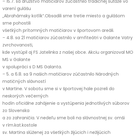
– 15.7. sa družstvo matičiarov zúčastnilo tradičnej súťaže vo
varení gulášu
„Abrahámsky kotlík“.Obsadili sme tretie miesto a gulášom
sme pohostili
všetkých prítomných matičiarov v športovom areáli.
– 4.8. sa 21 matičiarov zúčastnilo v amfiteátri v Galante Vatry
zvrchovanosti,
kde vystúpil aj FS Jatelinka z našej obce. Akciu organizoval MO
MS v Galante
v spolupráci s D MS Galanta.
– 5. a 6.8. sa 9 našich matičiarov zúčastnilo Národných
matičných slávností
v Martine. V sobotu sme si v športovej hale pozreli do
neskorých večerných
hodín oficiálne zahájenie a vystúpenia jednotlivých súborov
zo Slovenska
a zo zahraničia. V nedeľu sme boli na slávnostnej sv. omši
v rím.kat.kostole
sv. Martina slúženej za všetkých žijúcich i nežijúcich