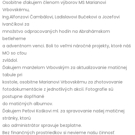
Osobitne ďakujem členom výborov MS Marianovi
Vrbovskému,
Ing.Alfonzovi Čambálovi, Ladislavovi Bučekovi a Jozefovi
Ivančíkovi za
množstvo odpracovaných hodín na Abrahámskom
betleheme
a adventnom venci. Boli to veľmi náročné projekty, ktoré náš
MO so cťou
zvládol.
Ďakujem manželom Vrbovským za aktualizovanie matičnej
tabule pri
kostole, osobitne Marianovi Vrbovskému za zhotovovanie
fotodokumentácie z jednotlivých akcií. Fotografie sú
postupne dopľňané
do matičných albumov.
Ďakujem Peťovi Koškovi ml. za spravovanie našej matičnej
stránky, ktorú
ako administrátor spravuje bezplatne.
Bez finančných prostriedkov si nevieme našu činnosť