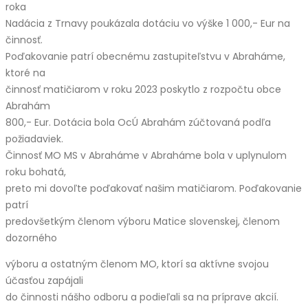
roka
Nadácia z Trnavy poukázala dotáciu vo výške 1 000,- Eur na
činnosť.
Poďakovanie patrí obecnému zastupiteľstvu v Abraháme,
ktoré na
činnosť matičiarom v roku 2023 poskytlo z rozpočtu obce
Abrahám
800,- Eur. Dotácia bola OcÚ Abrahám zúčtovaná podľa
požiadaviek.
Činnosť MO MS v Abraháme v Abraháme bola v uplynulom
roku bohatá,
preto mi dovoľte poďakovať našim matičiarom. Poďakovanie
patrí
predovšetkým členom výboru Matice slovenskej, členom
dozorného
výboru a ostatným členom MO, ktorí sa aktívne svojou
účasťou zapájali
do činnosti nášho odboru a podieľali sa na príprave akcií.