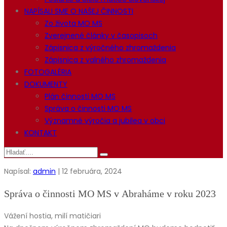
NAPÍSALI SME O NAŠEJ ČINNOSTI
Zo života MO MS
Zverejnené články v časopisoch
Zápisnica z výročného zhromaždenia
Zápisnica z valného zhromaždenia
FOTOGALÉRIA
DOKUMENTY
Plán činnosti MO MS
Správa o činnosti MO MS
Významné výročia a jubilea v obci
KONTAKT
Napísal:
admin
| 12 februára, 2024
Správa o činnosti MO MS v Abraháme v roku 2023
Vážení hostia, milí matičiari