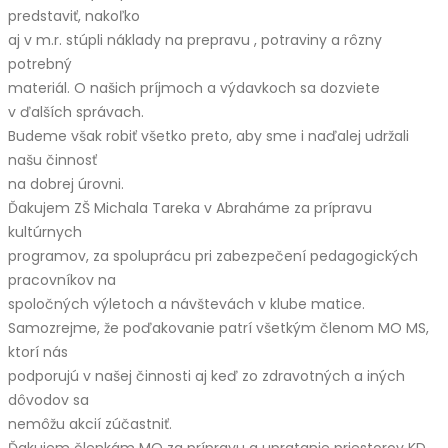
predstaviť, nakoľko
aj v m.r. stúpli náklady na prepravu , potraviny a rôzny
potrebný
materiál. O našich príjmoch a výdavkoch sa dozviete
v ďalších správach.
Budeme však robiť všetko preto, aby sme i naďalej udržali
našu činnosť
na dobrej úrovni.
Ďakujem ZŠ Michala Tareka v Abraháme za prípravu
kultúrnych
programov, za spoluprácu pri zabezpečení pedagogických
pracovníkov na
spoločných výletoch a návštevách v klube matice.
Samozrejme, že poďakovanie patrí všetkým členom MO MS,
ktorí nás
podporujú v našej činnosti aj keď zo zdravotných a iných
dôvodov sa
nemôžu akcií zúčastniť.
Ďakujem členkám MO za prípravu a upratanie priestorov KD