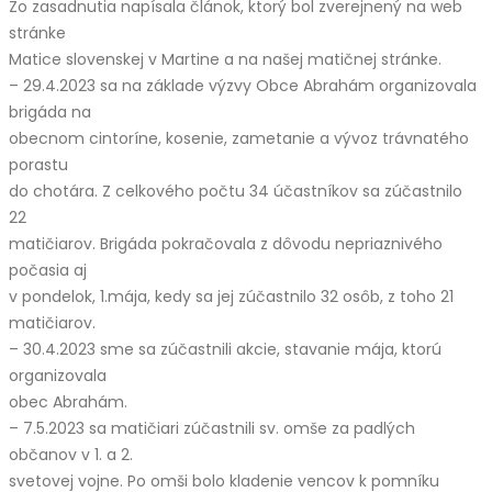
Zo zasadnutia napísala článok, ktorý bol zverejnený na web
stránke
Matice slovenskej v Martine a na našej matičnej stránke.
– 29.4.2023 sa na základe výzvy Obce Abrahám organizovala
brigáda na
obecnom cintoríne, kosenie, zametanie a vývoz trávnatého
porastu
do chotára. Z celkového počtu 34 účastníkov sa zúčastnilo
22
matičiarov. Brigáda pokračovala z dôvodu nepriaznivého
počasia aj
v pondelok, 1.mája, kedy sa jej zúčastnilo 32 osôb, z toho 21
matičiarov.
– 30.4.2023 sme sa zúčastnili akcie, stavanie mája, ktorú
organizovala
obec Abrahám.
– 7.5.2023 sa matičiari zúčastnili sv. omše za padlých
občanov v 1. a 2.
svetovej vojne. Po omši bolo kladenie vencov k pomníku