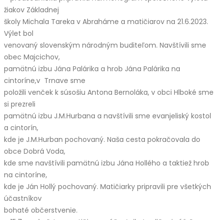
žiakov Základnej
školy Michala Tareka v Abraháme a matičiarov na 21.6.2023.
Výlet bol
venovaný slovenským národným buditeľom. Navštívili sme
obec Majcichov,
pamätnú izbu Jána Palárika a hrob Jána Palárika na
cintoríne,v Trnave sme
položili venček k súsošiu Antona Bernoláka, v obci Hlboké sme
si prezreli
pamätnú izbu J.M.Hurbana a navštívili sme evanjeliský kostol
a cintorín,
kde je J.M.Hurban pochovaný. Naša cesta pokračovala do
obce Dobrá Voda,
kde sme navštívili pamätnú izbu Jána Hollého a taktiež hrob
na cintoríne,
kde je Ján Hollý pochovaný. Matičiarky pripravili pre všetkých
účastníkov
bohaté občerstvenie.