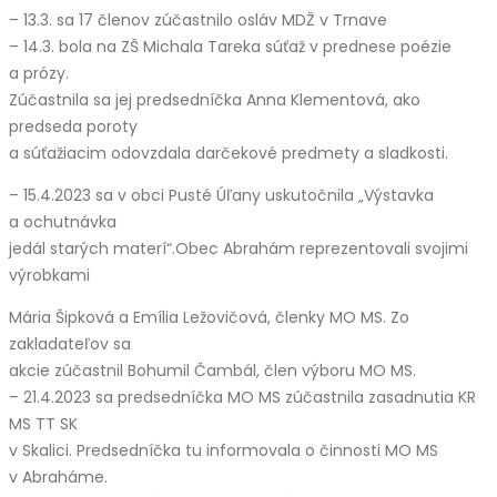
– 13.3. sa 17 členov zúčastnilo osláv MDŽ v Trnave
– 14.3. bola na ZŠ Michala Tareka súťaž v prednese poézie
a prózy.
Zúčastnila sa jej predsedníčka Anna Klementová, ako
predseda poroty
a súťažiacim odovzdala darčekové predmety a sladkosti.
– 15.4.2023 sa v obci Pusté Úľany uskutočnila „Výstavka
a ochutnávka
jedál starých materí“.Obec Abrahám reprezentovali svojimi
výrobkami
Mária Šipková a Emília Ležovičová, členky MO MS. Zo
zakladateľov sa
akcie zúčastnil Bohumil Čambál, člen výboru MO MS.
– 21.4.2023 sa predsedníčka MO MS zúčastnila zasadnutia KR
MS TT SK
v Skalici. Predsedníčka tu informovala o činnosti MO MS
v Abraháme.