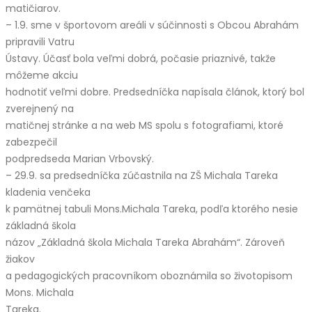
matičiarov.
– 1.9. sme v športovom areáli v súčinnosti s Obcou Abrahám
pripravili Vatru
Ústavy. Účasť bola veľmi dobrá, počasie priaznivé, takže
môžeme akciu
hodnotiť veľmi dobre. Predsedníčka napísala článok, ktorý bol
zverejnený na
matičnej stránke a na web MS spolu s fotografiami, ktoré
zabezpečil
podpredseda Marian Vrbovský.
– 29.9. sa predsedníčka zúčastnila na ZŠ Michala Tareka
kladenia venčeka
k pamätnej tabuli Mons.Michala Tareka, podľa ktorého nesie
základná škola
názov „Základná škola Michala Tareka Abrahám“. Zároveň
žiakov
a pedagogických pracovníkom oboznámila so životopisom
Mons. Michala
Tareka.