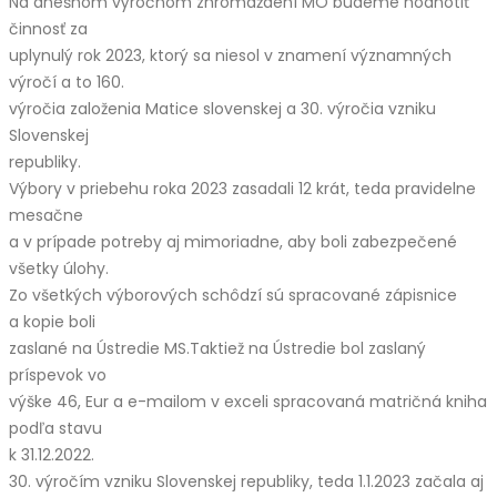
Na dnešnom výročnom zhromaždení MO budeme hodnotiť
činnosť za
uplynulý rok 2023, ktorý sa niesol v znamení významných
výročí a to 160.
výročia založenia Matice slovenskej a 30. výročia vzniku
Slovenskej
republiky.
Výbory v priebehu roka 2023 zasadali 12 krát, teda pravidelne
mesačne
a v prípade potreby aj mimoriadne, aby boli zabezpečené
všetky úlohy.
Zo všetkých výborových schôdzí sú spracované zápisnice
a kopie boli
zaslané na Ústredie MS.Taktiež na Ústredie bol zaslaný
príspevok vo
výške 46, Eur a e-mailom v exceli spracovaná matričná kniha
podľa stavu
k 31.12.2022.
30. výročím vzniku Slovenskej republiky, teda 1.1.2023 začala aj