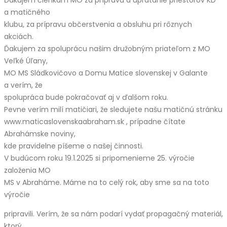
a matičného
klubu, za prípravu občerstvenia a obsluhu pri rôznych
akciách.
Ďakujem za spoluprácu našim družobným priateľom z MO
Veľké Úľany,
MO MS Sládkovičovo a Domu Matice slovenskej v Galante
a verím, že
spolupráca bude pokračovať aj v ďalšom roku.
Pevne verím milí matičiari, že sledujete našu matičnú stránku
www.maticaslovenskaabraham.sk , prípadne čítate
Abrahámske noviny,
kde pravidelne píšeme o našej činnosti.
V budúcom roku 19.1.2025 si pripomenieme 25. výročie
založenia MO
MS v Abraháme. Máme na to celý rok, aby sme sa na toto
výročie
pripravili. Verím, že sa nám podarí vydať propagačný materiál,
ktorý