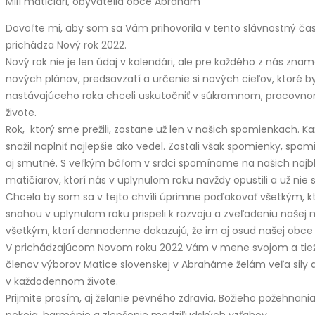
Milí matičiari, obyvatelia obce Abrahám
Dovoľte mi, aby som sa Vám prihovorila v tento slávnostný č
prichádza Nový rok 2022.
Nový rok nie je len údaj v kalendári, ale pre každého z nás zna
nových plánov, predsavzatí a určenie si nových cieľov, ktoré 
nastávajúceho roka chceli uskutočniť v súkromnom, pracovno
živote.
Rok, ktorý sme prežili, zostane už len v našich spomienkach. Ka
snažil naplniť najlepšie ako vedel. Zostali však spomienky, spom
aj smutné. S veľkým bôľom v srdci spomíname na našich najbliž
matičiarov, ktorí nás v uplynulom roku navždy opustili a už nie
Chcela by som sa v tejto chvíli úprimne poďakovať všetkým, kt
snahou v uplynulom roku prispeli k rozvoju a zveľadeniu našej m
všetkým, ktorí dennodenne dokazujú, že im aj osud našej obce n
V prichádzajúcom Novom roku 2022 Vám v mene svojom a tiež
členov výborov Matice slovenskej v Abraháme želám veľa sily a
v každodennom živote.
Prijmite prosím, aj želanie pevného zdravia, Božieho požehnani
pokoja, harmónie a zlepšenie medziľudských vzťahov.