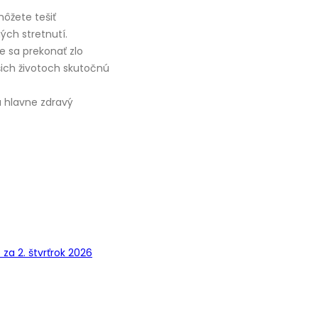
môžete tešiť
ých stretnutí.
e sa prekonať zlo
ich životoch skutočnú
 hlavne zdravý
a 2. štvrťrok 2026