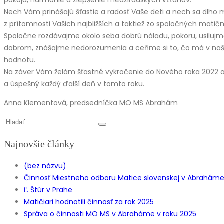
Nech Vám prinášajú šťastie a radosť Vaše deti a nech sa dlho 
z prítomnosti Vašich najbližších a taktiež zo spoločných matičn
Spoločne rozdávajme okolo seba dobrú náladu, pokoru, usilujm
dobrom, znášajme nedorozumenia a ceňme si to, čo má v naš
hodnotu.
Na záver Vám želám šťastné vykročenie do Nového roka 2022 a
a úspešný každý ďalší deň v tomto roku.
Anna Klementová, predsedníčka MO MS Abrahám
Najnovšie články
(bez názvu)
Činnosť Miestneho odboru Matice slovenskej v Abraháme z
Ľ. Štúr v Prahe
Matičiari hodnotili činnosť za rok 2025
Správa o činnosti MO MS v Abraháme v roku 2025