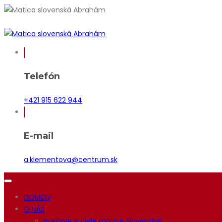
Telefón
+421 915 622 944
E-mail
a.klementova@centrum.sk
DOMOV
O NÁS
Poslanie a ciele matice Slovenskej