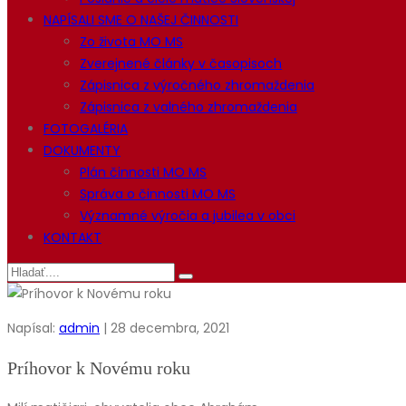
NAPÍSALI SME O NAŠEJ ČINNOSTI
Zo života MO MS
Zverejnené články v časopisoch
Zápisnica z výročného zhromaždenia
Zápisnica z valného zhromaždenia
FOTOGALÉRIA
DOKUMENTY
Plán činnosti MO MS
Správa o činnosti MO MS
Významné výročia a jubilea v obci
KONTAKT
Napísal:
admin
| 28 decembra, 2021
Príhovor k Novému roku