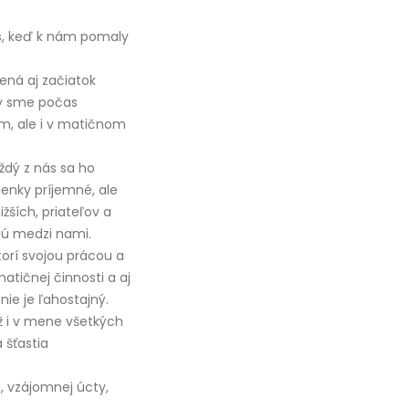
as, keď k nám pomaly
mená aj začiatok
by sme počas
m, ale i v matičnom
ždý z nás sa ho
ienky príjemné, ale
ších, priateľov a
 sú medzi nami.
orí svojou prácou a
atičnej činnosti a aj
ie je ľahostajný.
 i v mene všetkých
 šťastia
a, vzájomnej úcty,