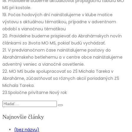
18. Pravidelne budeme aktualizovať propagačnú tabuľu MO
MS pri kostole.
19. Počas hodových dní nainštalujeme v klube matice
výstavu s aktuálnou tématikou, prípadne v adventnom
období s vianočnou tématikou
20. Pravidelne budeme prispievať do Abrahámskych novín
článkami zo života MO MS, pokiaľ budú vychádzať.
21. V predvianočnom čase nainštalujeme postavy do
Abrahámskeho betlehemu a v centre obce nainštalujeme
adventný veniec a vianočné osvetlenie.
22. MO MS bude spolupracovať so ZŠ Michala Tareka v
Abraháme, zúčastňovať sa rôznych akcií poriadaných ZŠ
Michala Tareka.
23.Spoločne privítame Nový rok
Najnovšie články
(bez názvu)