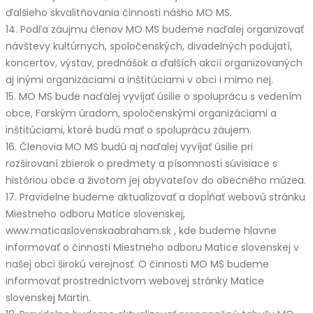
ďalšieho skvalitňovania činnosti nášho MO MS.
14. Podľa záujmu členov MO MS budeme naďalej organizovať
návštevy kultúrnych, spoločenských, divadelných podujatí,
koncertov, výstav, prednášok a ďalších akcií organizovaných
aj inými organizáciami a inštitúciami v obci i mimo nej.
15. MO MS bude naďalej vyvíjať úsilie o spoluprácu s vedením
obce, Farským úradom, spoločenskými organizáciami a
inštitúciami, ktoré budú mať o spoluprácu záujem.
16. Členovia MO MS budú aj naďalej vyvíjať úsilie pri
rozširovaní zbierok o predmety a písomnosti súvisiace s
históriou obce a životom jej obyvateľov do obecného múzea.
17. Pravidelne budeme aktualizovať a dopĺňať webovú stránku
Miestneho odboru Matice slovenskej,
www.maticaslovenskaabraham.sk , kde budeme hlavne
informovať o činnosti Miestneho odboru Matice slovenskej v
našej obci širokú verejnosť. O činnosti MO MS budeme
informovať prostredníctvom webovej stránky Matice
slovenskej Martin.