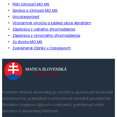
Plán činností MO MS
Správa o činnosti MO MS
Uncategorized
Významné výročia a jubileá obce Abrahám
Zápisnica z valného zhromaždenia
Zápisnica z výročného zhromaždenia
Zo života MO MS
Zverejnené články v časopisoch
Poslaním Matice slovenskej je rozvíjať a upevňovať slovenské
vlastenectvo, prebúdzať a umocňovať národné povedomie
Slovákov i krajanov žijúcich v zahraničí, prehlbovať vzťah
občanov k slovenskej štátnosti.