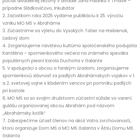
počas divadelnej sezóny v divadle Jána Palárika v Trnave –
prípadne Sládkovičovo, Inkubátor
2. Začiatkom roka 2025 vydáme publikáciu k 25. výročiu
vzniku MO MS v Abraháme
3. Zúčastníme sa výletu do Vysokých Tatier na Hrebienok,
Ľadový dom
4. Zorganizujeme návštevu kultúrno spoločenského podujatia
Kantiléna – spomienkového večera na známeho speváka
populárnych piesní Karola Duchoňa v Galante
5. V spolupráci s obcou a farským úradom, zorganizujeme
spomienkovú slávnosť za padlých Abrahámskych vojakov v 1.
a 2. svetovej vojne s kladením vencov pri pomníku padlých
pri kostole
6. MO MS sa so svojim družstvom zúčastní súťaže vo varení
gulášu organizovanej obcou Abrahám pod názvom
„Abrahámsky kotlík“
7. Zabezpečíme účasť členov na akcii Vatra zvrchovanosti,
ktorú organizuje Dom MS a MO MS Galanta v Átriu Domu MS
Galanta