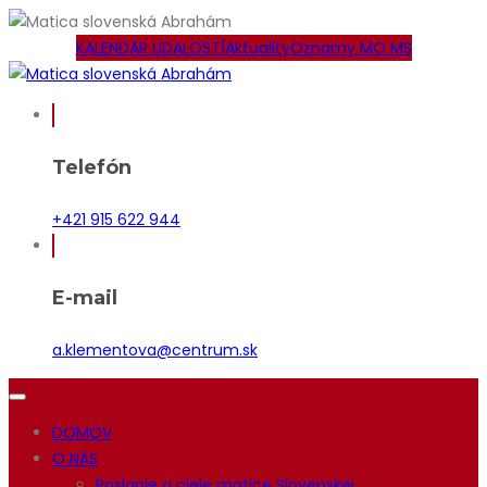
KALENDÁR UDALOSTÍ
Aktuality
Oznamy MO MS
Telefón
+421 915 622 944
E-mail
a.klementova@centrum.sk
DOMOV
O NÁS
Poslanie a ciele matice Slovenskej