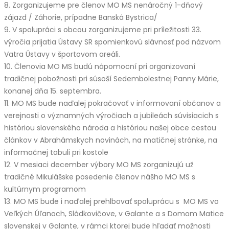
8. Zorganizujeme pre členov MO MS nenáročný 1-dňový
zájazd / Záhorie, prípadne Banská Bystrica/
9. V spolupráci s obcou zorganizujeme pri príležitosti 33.
výročia prijatia Ústavy SR spomienkovú slávnosť pod názvom
Vatra Ústavy v športovom areáli.
10. Členovia MO MS budú nápomocní pri organizovaní
tradičnej pobožnosti pri súsoší Sedembolestnej Panny Márie,
konanej dňa 15. septembra.
11. MO MS bude naďalej pokračovať v informovaní občanov a
verejnosti o významných výročiach a jubileách súvisiacich s
históriou slovenského národa a históriou našej obce cestou
článkov v Abrahámskych novinách, na matičnej stránke, na
informačnej tabuli pri kostole
12. V mesiaci december výbory MO MS zorganizujú už
tradičné Mikulášske posedenie členov nášho MO MS s
kultúrnym programom
13. MO MS bude i naďalej prehlbovať spoluprácu s MO MS vo
Veľkých Úľanoch, Sládkovičove, v Galante a s Domom Matice
slovenskej v Galante, v rámci ktorej bude hľadať možnosti