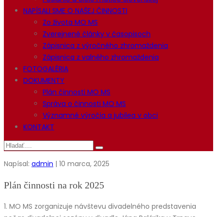
NAPÍSALI SME O NAŠEJ ČINNOSTI
Zo života MO MS
Zverejnené články v časopisoch
Zápisnica z výročného zhromaždenia
Zápisnica z valného zhromaždenia
FOTOGALÉRIA
DOKUMENTY
Plán činnosti MO MS
Správa o činnosti MO MS
Významné výročia a jubilea v obci
KONTAKT
Napísal:
admin
| 10 marca, 2025
Plán činnosti na rok 2025
1. MO MS zorganizuje návštevu divadelného predstavenia