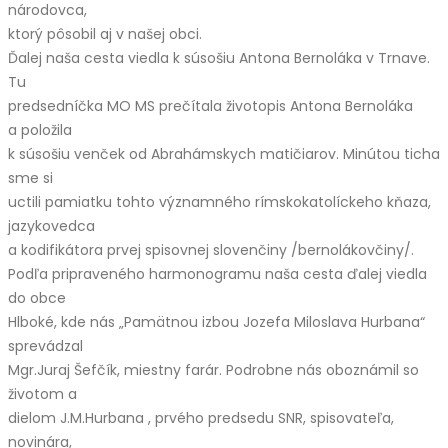
národovca,
ktorý pôsobil aj v našej obci.
Ďalej naša cesta viedla k súsošiu Antona Bernoláka v Trnave.
Tu
predsedníčka MO MS prečítala životopis Antona Bernoláka
a položila
k súsošiu venček od Abrahámskych matičiarov. Minútou ticha
sme si
uctili pamiatku tohto významného rímskokatolíckeho kňaza,
jazykovedca
a kodifikátora prvej spisovnej slovenčiny /bernolákovčiny/.
Podľa pripraveného harmonogramu naša cesta ďalej viedla
do obce
Hlboké, kde nás „Pamätnou izbou Jozefa Miloslava Hurbana“
sprevádzal
Mgr.Juraj Šefčík, miestny farár. Podrobne nás oboznámil so
životom a
dielom J.M.Hurbana , prvého predsedu SNR, spisovateľa,
novinára,