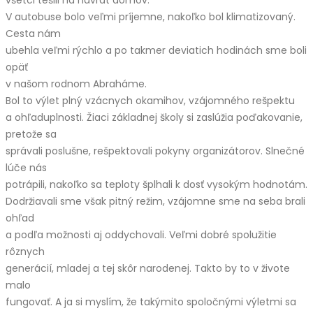
V autobuse bolo veľmi príjemne, nakoľko bol klimatizovaný.
Cesta nám
ubehla veľmi rýchlo a po takmer deviatich hodinách sme boli
opäť
v našom rodnom Abraháme.
Bol to výlet plný vzácnych okamihov, vzájomného rešpektu
a ohľaduplnosti. Žiaci základnej školy si zaslúžia poďakovanie,
pretože sa
správali poslušne, rešpektovali pokyny organizátorov. Slnečné
lúče nás
potrápili, nakoľko sa teploty šplhali k dosť vysokým hodnotám.
Dodržiavali sme však pitný režim, vzájomne sme na seba brali
ohľad
a podľa možnosti aj oddychovali. Veľmi dobré spolužitie
rôznych
generácií, mladej a tej skôr narodenej. Takto by to v živote
malo
fungovať. A ja si myslím, že takýmito spoločnými výletmi sa