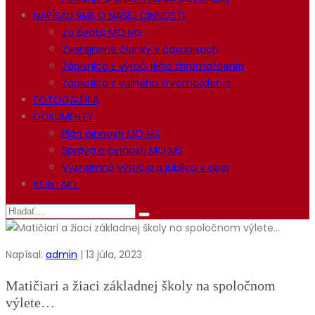
NAPÍSALI SME O NAŠEJ ČINNOSTI
Zo života MO MS
Zverejnené články v časopisoch
Zápisnica z výročného zhromaždenia
Zápisnica z valného zhromaždenia
FOTOGALÉRIA
DOKUMENTY
Plán činnosti MO MS
Správa o činnosti MO MS
Významné výročia a jubilea v obci
KONTAKT
Napísal:
admin
| 13 júla, 2023
Matičiari a žiaci základnej školy na spoločnom
výlete…