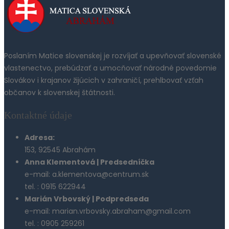
Poslaním Matice slovenskej je rozvíjať a upevňovať slovenské
vlastenectvo, prebúdzať a umocňovať národné povedomie
Slovákov i krajanov žijúcich v zahraničí, prehlbovať vzťah
občanov k slovenskej štátnosti.
Kontaktné údaje
Adresa:
153, 92545 Abrahám
Anna Klementová | Predsedníčka
e-mail: a.klementova@centrum.sk
tel. : 0915 622944
Marián Vrbovský | Podpredseda
e-mail: marian.vrbovsky.abraham@gmail.com
tel. : 0905 259261