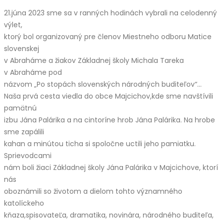
21.júna 2023 sme sa v ranných hodinách vybrali na celodenný
výlet,
ktorý bol organizovaný pre členov Miestneho odboru Matice
slovenskej
v Abraháme a žiakov Základnej školy Michala Tareka
v Abraháme pod
názvom „Po stopách slovenských národných buditeľov“…
Naša prvá cesta viedla do obce Majcichov,kde sme navštívili
pamätnú
izbu Jána Palárika a na cintoríne hrob Jána Palárika. Na hrobe
sme zapálili
kahan a minútou ticha si spoločne uctili jeho pamiatku.
Sprievodcami
nám boli žiaci Základnej školy Jána Palárika v Majcichove, ktorí
nás
oboznámili so životom a dielom tohto významného
katolíckeho
kňaza,spisovateĽa, dramatika, novinára, národného buditeľa,