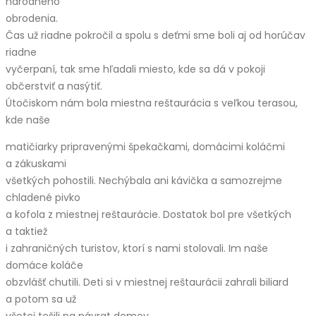
národného
obrodenia.
Čas už riadne pokročil a spolu s deťmi sme boli aj od horúčav
riadne
vyčerpaní, tak sme hľadali miesto, kde sa dá v pokoji
občerstviť a nasýtiť.
Útočiskom nám bola miestna reštaurácia s veľkou terasou,
kde naše
matičiarky pripravenými špekačkami, domácimi koláčmi
a zákuskami
všetkých pohostili. Nechýbala ani kávička a samozrejme
chladené pivko
a kofola z miestnej reštaurácie. Dostatok bol pre všetkých
a taktiež
i zahraničných turistov, ktorí s nami stolovali. Im naše
domáce koláče
obzvlášť chutili. Deti si v miestnej reštaurácii zahrali biliard
a potom sa už
všetci tešili na návrat domov.