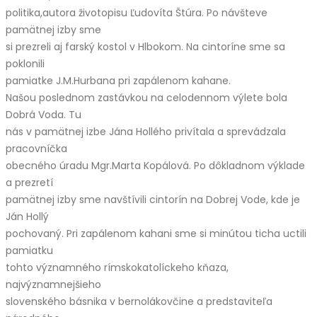
politika,autora životopisu Ľudovíta Štúra. Po návšteve
pamätnej izby sme
si prezreli aj farský kostol v Hlbokom. Na cintoríne sme sa
poklonili
pamiatke J.M.Hurbana pri zapálenom kahane.
Našou poslednom zastávkou na celodennom výlete bola
Dobrá Voda. Tu
nás v pamätnej izbe Jána Hollého privítala a sprevádzala
pracovníčka
obecného úradu Mgr.Marta Kopálová. Po dôkladnom výklade
a prezretí
pamätnej izby sme navštívili cintorín na Dobrej Vode, kde je
Ján Hollý
pochovaný. Pri zapálenom kahani sme si minútou ticha uctili
pamiatku
tohto významného rímskokatolíckeho kňaza,
najvýznamnejšieho
slovenského básnika v bernolákovčine a predstaviteľa