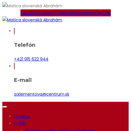
KALENDÁR UDALOSTÍ
Aktuality
Oznamy MO MS
Telefón
+421 915 622 944
E-mail
a.klementova@centrum.sk
DOMOV
O NÁS
Poslanie a ciele matice Slovenskej