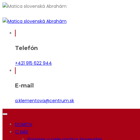
Telefón
+421 915 622 944
E-mail
a.klementova@centrum.sk
DOMOV
O NÁS
Poslanie a ciele matice Slovenskej