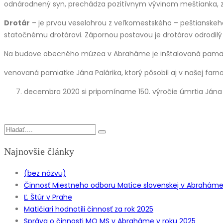
odnárodnený syn, prechádza pozitívnym vývinom meštianka, z k
Drotár
– je prvou veselohrou z veľkomestského – peštianskeh
statočnému drotárovi. Zápornou postavou je drotárov odrodilý 
Na budove obecného múzea v Abraháme je inštalovaná pamä
venovaná pamiatke Jána Palárika, ktorý pôsobil aj v našej farno
decembra 2020 si pripomíname 150. výročie úmrtia Jána P
Najnovšie články
(bez názvu)
Činnosť Miestneho odboru Matice slovenskej v Abraháme z
Ľ. Štúr v Prahe
Matičiari hodnotili činnosť za rok 2025
Správa o činnosti MO MS v Abraháme v roku 2025