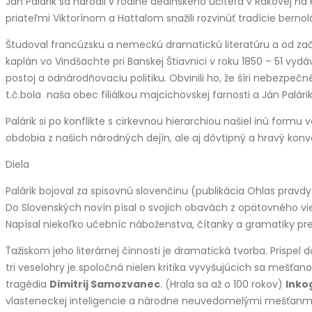
Ján Palárik sa narodil v rodine dedinského učiteľa v Rakovej na
priateľmi Viktorínom a Hattalom snažili rozvinúť tradície berno
Študoval francúzsku a nemeckú dramatickú literatúru a od zač
kaplán vo Vindšachte pri Banskej Štiavnici v roku 1850 – 51 vyd
postoj a odnárodňovaciu politiku. Obvinili ho, že šíri nebezpeč
t.č.bola naša obec filiálkou majcichovskej farnosti a Ján Palár
Palárik si po konflikte s cirkevnou hierarchiou našiel inú fo
obdobia z našich národných dejín, ale aj dôvtipný a hravý kon
Diela
Palárik bojoval za spisovnú slovenčinu (publikácia Ohlas pravdy
Do Slovenských novín písal o svojich obavách z opätovného vie
Napísal niekoľko učebníc náboženstva, čítanky a gramatiky pre
Ťažiskom jeho literárnej činnosti je dramatická tvorba. Prispel 
tri veselohry je spoločná nielen kritika vyvyšujúcich sa mešťa
tragédia
Dimitrij Samozvanec
. (Hrala sa až o 100 rokov)
Inko
vlasteneckej inteligencie a národne neuvedomelými mešťanmi P