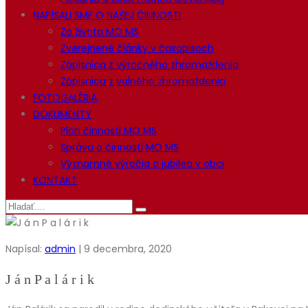
NAPÍSALI SME O NAŠEJ ČINNOSTI
Zo života MO MS
Zverejnené články v časopisoch
Zápisnica z výročného zhromaždenia
Zápisnica z valného zhromaždenia
FOTOGALÉRIA
DOKUMENTY
Plán činnosti MO MS
Správa o činnosti MO MS
Významné výročia a jubilea v obci
KONTAKT
Napísal:
admin
| 9 decembra, 2020
J á n P a l á r i k