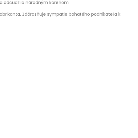
ova odcudzila národným koreňom.
fabrikanta. Zdôrazňuje sympatie bohatého podnikateľa k