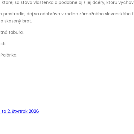
torej sa stáva vlastenka a podobne aj z jej dcéry, ktorú vých
o prostredia, dej sa odohráva v rodine zámožného slovenského 
a skazený brat.
tná tabuľa,
sti.
alárika.
a 2. štvrťrok 2026