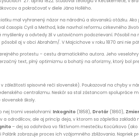
 Kysuciach 27. apríla 1822. Študoval teológiu v Kecskeméte, v Br
lákovcov a pokračovať v diele Jána Hollého.
iatku mal vyhranený názor na národnú a slovanskú otázku. Ako p
ával časopis Cyril a Method, kde navrhol reformu cirkevného život
né myšlienky a odvtedy žil v ustavičnom podozrievaní. Pôsobil na 
ik pôsobil aj v obci Abrahám/. V Majcichove v roku 1870 ani nie p
rmu verejného protestu – cestu dramatického autora. Jeho veseloh
verzačný text, plný optimizmu a bohatý na aforizmy, ktorý bol 
 v záležitosti spisovné reči slovenské). Poukazoval na chyby v ná
denského centralizmu. Neskôr sa stal zástancom spolupráce medz
 slovenské školy.
do nej tromi veselohrami:
Inkognito
(1858),
Drotár
(1860),
Zmier
nov a odrodilcov, ale aj princíp deja, v ktorom sa zápletka zakl
gnito
– dej sa odohráva vo fiktívnom mestečku Kocúrkovo (ako 
alárik zobrazuje proces ich vzájomného zbližovania. Napriek p