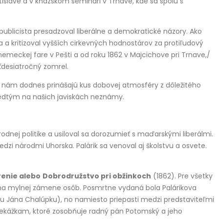
atislave a v kňazskom seminári v Trnave, kde sa spolu s
ublicista presadzoval liberálne a demokratické názory. Ako
a a kritizoval vyšších cirkevných hodnostárov za protiľudový
nemeckej fare v Pešti a od roku 1862 v Majcichove pri Trnave,/
äťdesiatročný zomrel.
ry nám dodnes prinášajú kus dobovej atmosféry z dôležitého
predtým na našich javiskách neznámy.
rodnej politike a usiloval sa dorozumieť s maďarskými liberálmi.
i národmi Uhorska. Palárik sa venoval aj školstvu a osvete.
enie alebo
Dobrodružstvo pri obžinkoch
(1862). Pre všetky
adá na mylnej zámene osôb. Posmrtne vydaná bola Palárikova
u Jána Chalúpku), no namiesto priepasti medzi predstaviteľmi
rekážkam, ktoré zosobňuje radný pán Potomský a jeho