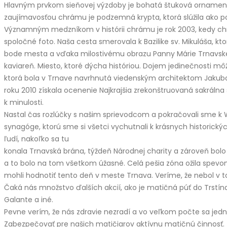
Hlavným prvkom sieňovej výzdoby je bohatá štuková ornamentika
zaujímavosťou chrámu je podzemná krypta, ktorá slúžila ako po
Významným medzníkom v histórii chrámu je rok 2003, kedy chrá
spoločné foto. Naša cesta smerovala k Bazilike sv. Mikuláša, 
bode mesta a vďaka milostivému obrazu Panny Márie Trnavske
kaviareň. Miesto, ktoré dýcha históriou. Dojem jedinečnosti m
ktorá bola v Trnave navrhnutá viedenským architektom Jakub
roku 2010 získala ocenenie Najkrajšia zrekonštruovaná sakráln
k minulosti.
Nastal čas rozlúčky s našim sprievodcom a pokračovali sme k
synagóge, ktorú sme si všetci vychutnali k krásnych historický
ľudí, nakoľko sa tu
konala Trnavská brána, týždeň Národnej charity a zároveň bolo 
a to bolo na tom všetkom úžasné. Celá pešia zóna ožila spev
mohli hodnotiť tento deň v meste Trnava. Veríme, že nebol v 
Čaká nás množstvo ďalších akcií, ako je matičná púť do Trstína
Galante a iné.
Pevne verím, že nás zdravie nezradí a vo veľkom počte sa jedn
Zabezpečovať pre našich matičiarov aktívnu matičnú činnosť.