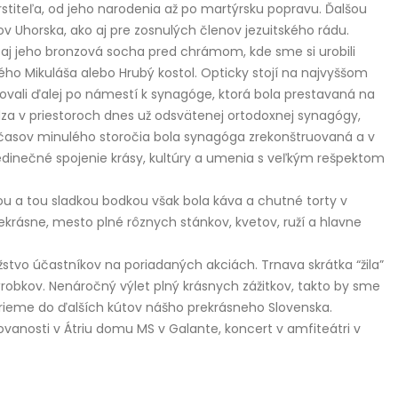
rstiteľa, od jeho narodenia až po martýrsku popravu. Ďalšou
 Uhorska, ako aj pre zosnulých členov jezuitského rádu.
 aj jeho bronzová socha pred chrámom, kde sme si urobili
ého Mikuláša alebo Hrubý kostol. Opticky stojí na najvyššom
li ďalej po námestí k synagóge, ktorá bola prestavaná na
hádza v priestoroch dnes už odsvätenej ortodoxnej synagógy,
 časov minulého storočia bola synagóga zrekonštruovaná a v
edinečné spojenie krásy, kultúry a umenia s veľkým rešpektom
 a tou sladkou bodkou však bola káva a chutné torty v
rekrásne, mesto plné rôznych stánkov, kvetov, ruží a hlavne
stvo účastníkov na poriadaných akciách. Trnava skrátka “žila”
bkov. Nenáročný výlet plný krásnych zážitkov, takto by sme
zrieme do ďalších kútov nášho prekrásneho Slovenska.
ovanosti v Átriu domu MS v Galante, koncert v amfiteátri v