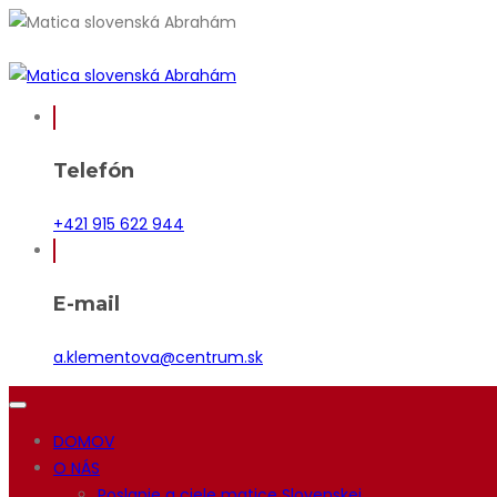
Telefón
+421 915 622 944
E-mail
a.klementova@centrum.sk
DOMOV
O NÁS
Poslanie a ciele matice Slovenskej