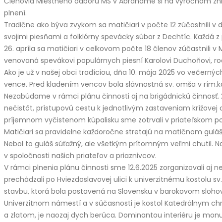
Členovia Miestneho odboru MS v Abraháme si na výročnom zhromaž
plnení.
Tradične ako býva zvykom sa matičiari v počte 12 zúčastnili 
svojimi piesňami a folklórny spevácky súbor z Dechtíc. Každá 
26. apríla sa matičiari v celkovom počte 18 členov zúčastnili v 
venovaná spevákovi populárnych piesní Karolovi Duchoňovi, ro
Ako je už v našej obci tradíciou, dňa 10. mája 2025 vo večern
vence. Pred kladením vencov bola slávnostná sv. omša v rím.kat. 
Nezabúdame v rámci plánu činnosti aj na brigádnickú činnosť. 2
nečistôt, prístupovú cestu k jednotlivým zastaveniam krížovej c
príjemnom vyčistenom kúpalisku sme zotrvali v priateľskom 
Matičiari sa pravidelne každoročne stretajú na matičnom guláši,
Nebol to guláš súťažný, ale všetkým prítomným veľmi chutil. Na
v spoločnosti našich priateľov a priaznivcov.
V rámci plnenia plánu činnosti sme 12.6.2025 zorganizovali aj
prechádzali po Hviezdoslavovej ulici k univerzitnému kostolu s
stavbu, ktorá bola postavená na Slovensku v barokovom slohovo
Univerzitnom námestí a v súčasnosti je kostol Katedrálnym ch
a zlatom, je naozaj dych berúca. Dominantou interiéru je monu