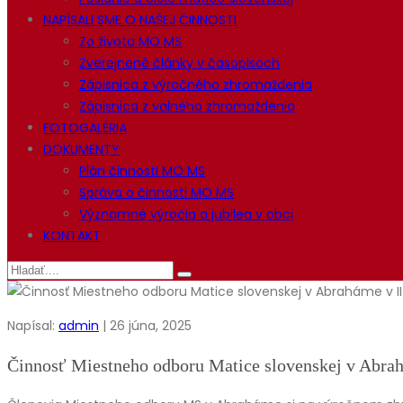
NAPÍSALI SME O NAŠEJ ČINNOSTI
Zo života MO MS
Zverejnené články v časopisoch
Zápisnica z výročného zhromaždenia
Zápisnica z valného zhromaždenia
FOTOGALÉRIA
DOKUMENTY
Plán činnosti MO MS
Správa o činnosti MO MS
Významné výročia a jubilea v obci
KONTAKT
Napísal:
admin
| 26 júna, 2025
Činnosť Miestneho odboru Matice slovenskej v Abrah