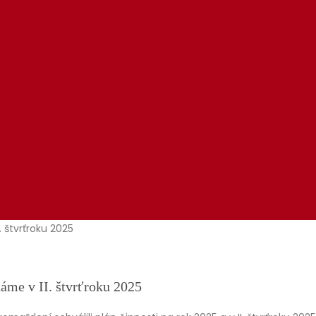
áme v II. štvrťroku 2025