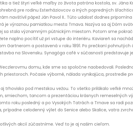
 a tiež štyri veľké maľby zo života patróna kostola, sv. Jána K
hrebná pre rodinu Esterháziovcov a iných popredných šľachticov
m navštívil pápež Ján Pavol II.. Túto udalosť dodnes pripomína
ktorá je výraznou pamiatkou mesta Trnava. Nazýva sa aj Dóm svät
j sa stala významným pútnickým miestom. Potom sme pokračova
ôžete naplno pocítiť už pri vstupe do interiéru. Kaviareň sa nac
om Gartnerom a postavená v roku 1891. Po prečkaní pohnutých
a stavba na Slovensku. Synagóga café v súčasnosti predstavuje j
 Weczlerovmu domu, kde sme sa spoločne naobedovali. Poslednou
ch priestoroch. Počasie výborné, nálada vynikajúca, prostredie p
aj trhovisko pod mestskou vežou. To všetko prilákalo veľké množ
om, smiechom, tancom a prezentáciou krásnych remeselných výro
tomto roku posledný a po Vysokých Tatrách a Trnave sa radi po
, prípadne celodenný výlet do Senice alebo Skalice, vatra zvrch
otlivých akcií zúčastníme. Veď to je aj našim cieľom.