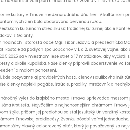
dení schválili plán činnosti na rok 2025 a v II. štvrťroku 2025
v dome kultúry v Trnave medzinárodného dňa žien. V kultúrnom 
z prítomných žien bola obdarovaná červenou ružou.
Mestskom kultúrnom stredisku už tradičnej kultúrnej akcie Kantilé
dákovi z Galanty.
ých hodinách starosta obce Mgr. Tibor Ležovič a predsedníčka M
kostole za padlých spoluobčanov v 1. a 2. svetovej vojne, ako aj z
0.5.2025 sa v miestnom lese stretlo 17 matičiarov, aby vyčistili
esty a okolie kúpaliska. Naše členky pripravili občerstvenie vo f
posedení a malom pohostení.
 kde pozývame aj pravidelných hostí, členov Haulíkovho inštitútu
še členky napiekli pagáče, štrúdle, praclíky, mrežovník a nechýb
 nenáročný výlet do krajského mesta Trnava. Sprievodca mestom p
v. Jána Krstiteľa. Najväčším a najhonosnejším chrámom Trnavy je 
m štýle, pričom jej predlohou sa stal jezuitský Univerzitný ko
rámom Trnavskej arcidiecézy. Zvonku pôsobí veľmi jednoducho, 
mentálny hlavný celodrevený oltár, ktorý je považovaný za najvä