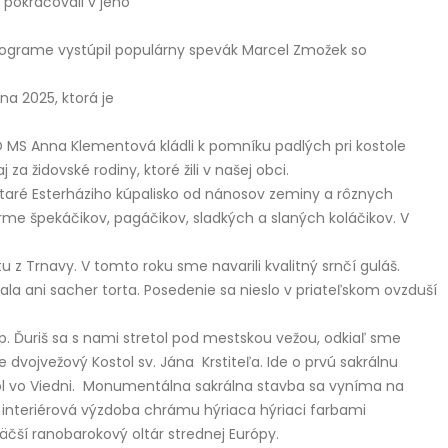
 pokračovali v jeho
programe vystúpil populárny spevák Marcel Zmožek so
na 2025, ktorá je
O MS Anna Klementová kládli k pomníku padlých pri kostole
a židovské rodiny, ktoré žili v našej obci.
 staré Esterháziho kúpalisko od nánosov zeminy a rôznych
orme špekáčikov, pagáčikov, sladkých a slaných koláčikov. V
 z Trnavy. V tomto roku sme navarili kvalitný srnčí guláš.
ala ani sacher torta. Posedenie sa nieslo v priateľskom ovzduší
. Ďuriš sa s nami stretol pod mestskou vežou, odkiaľ sme
dvojvežový Kostol sv. Jána Krstiteľa. Ide o prvú sakrálnu
stol vo Viedni. Monumentálna sakrálna stavba sa vyníma na
interiérová výzdoba chrámu hýriaca hýriaci farbami
čší ranobarokový oltár strednej Európy.