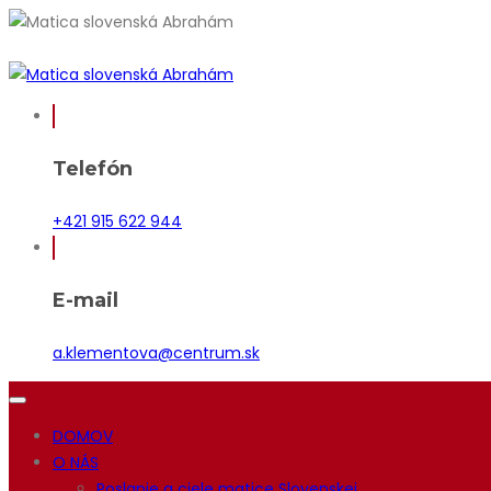
Telefón
+421 915 622 944
E-mail
a.klementova@centrum.sk
DOMOV
O NÁS
Poslanie a ciele matice Slovenskej