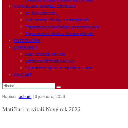
NAPÍSALI SME O NAŠEJ ČINNOSTI
Zo života MO MS
Zverejnené články v časopisoch
Zápisnica z výročného zhromaždenia
Zápisnica z valného zhromaždenia
FOTOGALÉRIA
DOKUMENTY
Plán činnosti MO MS
Správa o činnosti MO MS
Významné výročia a jubilea v obci
KONTAKT
Napísal:
admin
| 3 januára, 2026
Matičiari privítali Nový rok 2026