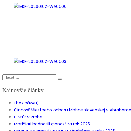
Najnovšie články
(bez názvu)
Činnosť Miestneho odboru Matice slovenskej v Abraháme z
Ľ. Štúr v Prahe
Matičiari hodnotili činnosť za rok 2025
Správa o činnosti MO MS v Abraháme v roku 2025