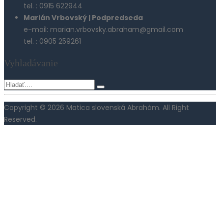
tel. : 0915 622944
Marián Vrbovský | Podpredseda
e-mail: marian.vrbovsky.abraham@gmail.com
tel. : 0905 259261
Vyhladávanie
Copyright © 2026 Matica slovenská Abrahám. All Right
Reserved.