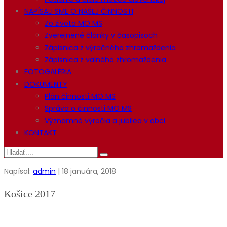
NAPÍSALI SME O NAŠEJ ČINNOSTI
Zo života MO MS
Zverejnené články v časopisoch
Zápisnica z výročného zhromaždenia
Zápisnica z valného zhromaždenia
FOTOGALÉRIA
DOKUMENTY
Plán činnosti MO MS
Správa o činnosti MO MS
Významné výročia a jubilea v obci
KONTAKT
Napísal:
admin
| 18 januára, 2018
Košice 2017