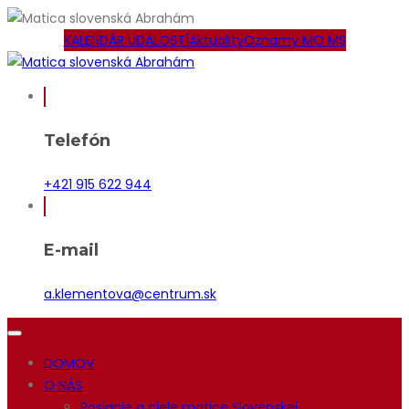
KALENDÁR UDALOSTÍ
Aktuality
Oznamy MO MS
Telefón
+421 915 622 944
E-mail
a.klementova@centrum.sk
DOMOV
O NÁS
Poslanie a ciele matice Slovenskej