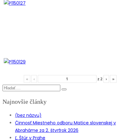
«
‹
z
2
›
»
Najnovšie články
(bez názvu)
Činnosť Miestneho odboru Matice slovenskej v
Abraháme za 2. štvrťrok 2026
Ľ. Štúr v Prahe