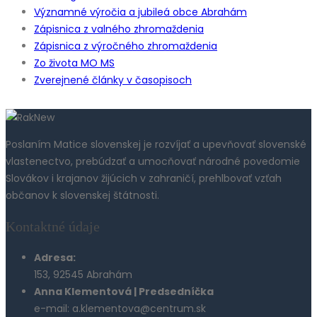
Významné výročia a jubileá obce Abrahám
Zápisnica z valného zhromaždenia
Zápisnica z výročného zhromaždenia
Zo života MO MS
Zverejnené články v časopisoch
Poslaním Matice slovenskej je rozvíjať a upevňovať slovenské
vlastenectvo, prebúdzať a umocňovať národné povedomie
Slovákov i krajanov žijúcich v zahraničí, prehlbovať vzťah
občanov k slovenskej štátnosti.
Kontaktné údaje
Adresa:
153, 92545 Abrahám
Anna Klementová | Predsedníčka
e-mail: a.klementova@centrum.sk