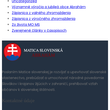
Uncategorized
Významné výročia a jubileá obce Abrahám
Zápisnica z valného zhromaždenia
Zápisnica z výročného zhromaždenia
Zo života MO MS
Zverejnené články v časopisoch
Poslaním Matice slovenskej je rozvíjať a upevňovať slovenské
vlastenectvo, prebúdzať a umocňovať národné povedomie
Slovákov i krajanov žijúcich v zahraničí, prehlbovať vzťah
občanov k slovenskej štátnosti.
Kontaktné údaje