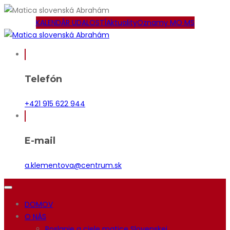
KALENDÁR UDALOSTÍ
Aktuality
Oznamy MO MS
Telefón
+421 915 622 944
E-mail
a.klementova@centrum.sk
DOMOV
O NÁS
Poslanie a ciele matice Slovenskej