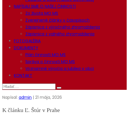
NAPÍSALI SME O NAŠEJ ČINNOSTI
Zo života MO MS
Zverejnené články v časopisoch
Zápisnica z výročného zhromaždenia
Zápisnica z valného zhromaždenia
FOTOGALÉRIA
DOKUMENTY
Plán činnosti MO MS
Správa o činnosti MO MS
Významné výročia a jubilea v obci
KONTAKT
Napísal:
admin
| 21 mája, 2026
K článku Ľ. Štúr v Prahe