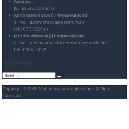
Adresa:
153, 92545 Abrahám
Anna Klementová | Predsedníčka
e-mail: a.klementova@centrum.sk
tel. : 0915 622944
Marián Vrbovský | Podpredseda
e-mail: marian.vrbovsky.abraham@gmail.com
tel. : 0905 259261
Vyhladávanie
Copyright © 2026 Matica slovenská Abrahám. All Right
Reserved.