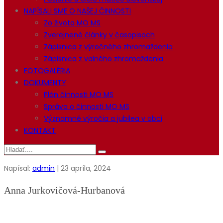
NAPÍSALI SME O NAŠEJ ČINNOSTI
Zo života MO MS
Zverejnené články v časopisoch
Zápisnica z výročného zhromaždenia
Zápisnica z valného zhromaždenia
FOTOGALÉRIA
DOKUMENTY
Plán činnosti MO MS
Správa o činnosti MO MS
Významné výročia a jubilea v obci
KONTAKT
Napísal:
admin
| 23 apríla, 2024
Anna Jurkovičová-Hurbanová