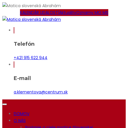
KALENDÁR UDALOSTÍ
Aktuality
Oznamy MO MS
Telefón
+421 915 622 944
E-mail
a.klementova@centrum.sk
DOMOV
O NÁS
Poslanie a ciele matice Slovenskej