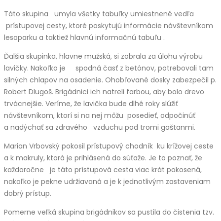
Táto skupina umyla všetky tabuľky umiestnené vedľa
prístupovej cesty, ktoré poskytujú informácie návštevníkom
lesoparku a taktiež hlavnú informačnú tabuľu .
Ďalšia skupinka, hlavne mužská, si zobrala za úlohu výrobu
lavičky. Nakoľko je spodná časť z betónov, potrebovali tam
silných chlapov na osadenie. Ohobľované dosky zabezpečil p.
Robert Dlugoš. Brigádnici ich natreli farbou, aby bolo drevo
trvácnejšie. Veríme, že lavička bude dlhé roky slúžiť
návštevníkom, ktorí si na nej môžu posedieť, odpočinúť
a nadýchať sa zdravého vzduchu pod tromi gaštanmi.
Marian Vrbovský pokosil prístupový chodník ku krížovej ceste
a k makruly, ktorá je prihlásená do súťaže. Je to poznať, že
každoročne je táto prístupová cesta viac krát pokosená,
nakoľko je pekne udržiavaná a je k jednotlivým zastaveniam
dobrý prístup.
Pomerne veľká skupina brigádnikov sa pustila do čistenia tzv.