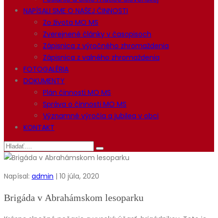
NAPÍSALI SME O NAŠEJ ČINNOSTI
Zo života MO MS
Zverejnené články v časopisoch
Zápisnica z výročného zhromaždenia
Zápisnica z valného zhromaždenia
FOTOGALÉRIA
DOKUMENTY
Plán činnosti MO MS
Správa o činnosti MO MS
Významné výročia a jubilea v obci
KONTAKT
Napísal:
admin
| 10 júla, 2020
Brigáda v Abrahámskom lesoparku