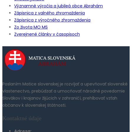
Významné výročia a jubileá obce Abrahám
Zápisnica z valného zhromaždenia
Zápisnica z výročného zhromaždenia
Zo života MO MS
Zverejnené články v časopisoch
Poslaním Matice slovenskej je rozvíjať a upevňovať slovenské
vlastenectvo, prebúdzať a umocňovať národné povedomie
Slovákov i krajanov žijúcich v zahraničí, prehlbovať vzťah
občanov k slovenskej štátnosti.
Kontaktné údaje
Adresa: