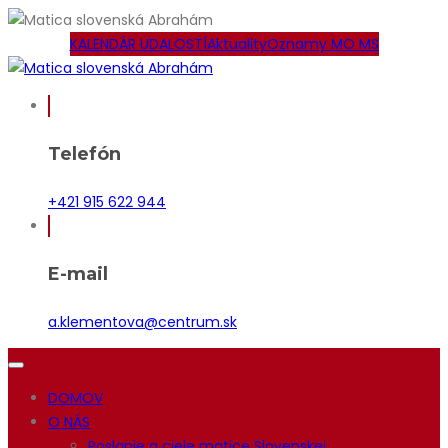
KALENDÁR UDALOSTÍ
Aktuality
Oznamy MO MS
Telefón
+421 915 622 944
E-mail
a.klementova@centrum.sk
DOMOV
O NÁS
Poslanie a ciele matice Slovenskej