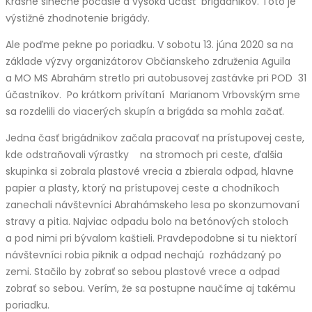
Krásne slnečné počasie a vysoká účasť brigádnikov. Toto je
výstižné zhodnotenie brigády.
Ale poďme pekne po poriadku. V sobotu 13. júna 2020 sa na
základe výzvy organizátorov Občianskeho združenia Aguila
a MO MS Abrahám stretlo pri autobusovej zastávke pri POD 31
účastníkov. Po krátkom privítaní Marianom Vrbovským sme
sa rozdelili do viacerých skupín a brigáda sa mohla začať.
Jedna časť brigádnikov začala pracovať na prístupovej ceste,
kde odstraňovali výrastky na stromoch pri ceste, ďalšia
skupinka si zobrala plastové vrecia a zbierala odpad, hlavne
papier a plasty, ktorý na prístupovej ceste a chodníkoch
zanechali návštevníci Abrahámskeho lesa po skonzumovaní
stravy a pitia. Najviac odpadu bolo na betónových stoloch
a pod nimi pri bývalom kaštieli. Pravdepodobne si tu niektorí
návštevníci robia piknik a odpad nechajú rozhádzaný po
zemi. Stačilo by zobrať so sebou plastové vrece a odpad
zobrať so sebou. Verím, že sa postupne naučíme aj takému
poriadku.