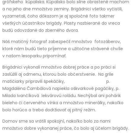
grófskeho kúpaliska. Kúpalisko bolo silne obrastené machom
a na jeho dne množstvo zeminy. Brigádnici všetko vyčistili,
vyzametali, čoho dôkazom je aj spoločné foto takmer
všetkých účastníkov brigády. Plasty nazbierané do vreca
budú odovzdané do zberného dvora.
Náš matičný fotograf zabezpečil množstvo fotozáberov,
ktoré nám budú tieto príjemne a užitočne strávené chvíle
v našom lesoparku pripomínať.
Brigádnici vykonali množstvo dobrej práce a po práci si
zaslúžili aj odmenu, ktorou bolo občerstvenie. Na grile
matičiarky pripravili špekáčiky, p.
Magdaléna Čambálová napiekla oškvarkové pagáčiky, p.
Milada Ivančíková lekvárovú roládu. Nechýbal ani pohárik
bieleho či červeného vínka a množstvo minerálky, nakoľko
bolo horúco a treba dodržiavať aj pitný režim.
Domov sme sa vrátili spokojní, nakoľko bolo za nami
množstvo dobre vykonanej práce, čo bolo aj účelom brigády.