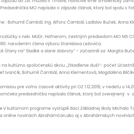
zájazdu do Zsl. múzea v Trnave, navštívili sme Smolenický zámok,
 Predsedníčka MO napísala o zájazde článok, ktorý bol spolu s
oríne : Bohumil Čambál, Ing. Alfonz Čambál, Ladislav Buček, Anna 
ej rozlúčky s neb. MUDr. Hafnerom, čestným predsedom MO MS C
80. narodením člena výboru Stanislava Ležoviča.
 Úľany na“ Sladké a slané dobroty“ – zúčastnili sa Margita Buč
na kultúrno spoločenskú akciu „Zrkadlenie duší“- počet účastník
ozef Ivančík, Bohumil Čambál, Anna Klementová, Magdaléna Bilč
omisiou pre voľno časové aktivity pri OZ 1.12.2019, v nedeľu o 1
 stromčeka predsedníčka napísala článok, ktorý bol zverejnený v
V kultúrnom programe vystúpili žiaci Základnej školy Michala 
e a online novinách Abrahámčan,ako aj v Abrahámskych novinác