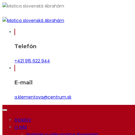
Telefón
+421 915 622 944
E-mail
a.klementova@centrum.sk
DOMOV
O NÁS
Poslanie a ciele matice Slovenskej