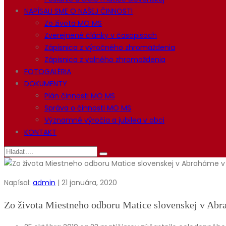
NAPÍSALI SME O NAŠEJ ČINNOSTI
Zo života MO MS
Zverejnené články v časopisoch
Zápisnica z výročného zhromaždenia
Zápisnica z valného zhromaždenia
FOTOGALÉRIA
DOKUMENTY
Plán činnosti MO MS
Správa o činnosti MO MS
Významné výročia a jubilea v obci
KONTAKT
Napísal:
admin
| 21 januára, 2020
Zo života Miestneho odboru Matice slovenskej v Abr