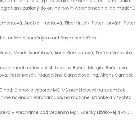
 stretli sme sa s d.p. Vladimírom Kišom a urobili prehliadku
 fotografiami zaslaný do online novín Abrahámčan a na matičnú
Klementová, Anežka Hrubíková, Tibor Hrubík, Peter Horváth, Peter
ífer, našim dlhoročným matičným priateľom.
eková, Milada Ivančíková, Anna Klementová, Terézia Vrbovská,
ov z našich radov bol 14. Ladislav Buček, Margita Bučeková,
íková, Peter Masár, Magdaléna Čambálová, Ing. Alfonz Čambál,
4,00 hod. Členovia výborov MO MS nainštalovali na stromček
 online novinách Abrahámčan, na matičnej stránke a v týchto
Tareka v Abraháme pod vedením Mgr. Zdenky Lizákovej a RNDr.
h.