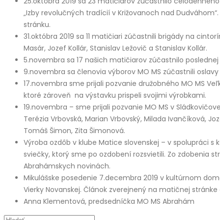
25.októbra 2019 sa 23 matičiarov zúčastnilo celodenného 
„Izby revolučných tradícií v Križovanoch nad Dudváhom“.
stránku.
31.októbra 2019 sa 11 matičiari zúčastnili brigády na cint
Masár, Jozef Kollár, Stanislav Ležovič a Stanislav Kollár.
5.novembra sa 17 našich matičiarov zúčastnilo posledn
9.novembra sa členovia výborov MO MS zúčastnili oslavy 
17.novembra sme prijali pozvanie družobného MO MS Veľké
ktoré zároveň na výstavku prispeli svojimi výrobkami.
19.novembra – sme prijali pozvanie MO MS v Sládkovičove 
Terézia Vrbovská, Marian Vrbovský, Milada Ivančíková, J
Tomáš Šimon, Zita Šimonová.
Výroba ozdôb v klube Matice slovenskej – v spolupráci s k
sviečky, ktorý sme po ozdobení rozsvietili. Zo zdobenia
Abrahámskych novinách.
Mikulášske posedenie 7.decembra 2019 v kultúrnom dome.
Vierky Novanskej. Článok zverejnený na matičnej stránk
Anna Klementová, predsedníčka MO MS Abrahám