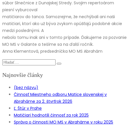
súbor Slnečnice z Dunajskej Stredy. Svojim repertoárom
piesní vyburcoval
matičiarov do tanca. Samozrejme, že nechýbali ani naši
matičiari, ktorí ako už býva zvykom opúšťajú podobné akcie
medzi poslednými. A
nebolo tomu inak ani v tomto prípade. Ďakujeme za pozvanie
MO MS v Galante a tešíme sa na ďalší ročník.
Anna Klementová, predsedníčka MO MS Abrahám
Najnovšie články
(bez názvu)
Činnosť Miestneho odboru Matice slovenskej v
Abraháme za 2. štvrťrok 2026
Ľ. Štúr v Prahe
Matičiari hodnotili činnosť za rok 2025
Správa o činnosti MO MS v Abraháme v roku 2025