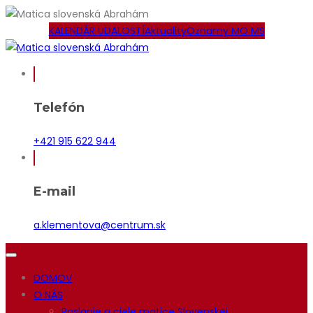
KALENDÁR UDALOSTÍ
Aktuality
Oznamy MO MS
Telefón
+421 915 622 944
E-mail
a.klementova@centrum.sk
DOMOV
O NÁS
Poslanie a ciele matice Slovenskej