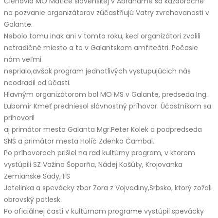
Členovia MO Matice slovenskej v Abraháme sa každoročne
na pozvanie organizátorov zúčastňujú Vatry zvrchovanosti v
Galante.
Nebolo tomu inak ani v tomto roku, keď organizátori zvolili
netradičné miesto a to v Galantskom amfiteátri. Počasie
nám veľmi
neprialo,avšak program jednotlivých vystupujúcich nás
neodradil od účasti.
Hlavným organizátorom bol MO MS v Galante, predseda Ing.
Ľubomír Kmeť predniesol slávnostný príhovor. Účastníkom sa
prihovoril
aj primátor mesta Galanta Mgr.Peter Kolek a podpredseda
SNS a primátor mesta Holíč Zdenko Čambal.
Po príhovoroch prišiel na rad kultúrny program, v ktorom
vystúpili SZ Važina Šoporňa, Nádej Košúty, Krojovanka
Zemianske Sady, FS
Jatelinka a spevácky zbor Zora z Vojvodiny,Srbsko, ktorý zožali
obrovský potlesk.
Po oficiálnej časti v kultúrnom programe vystúpil spevácky