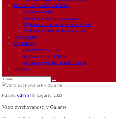
NAPÍSALI SME O NAŠEJ ČINNOSTI
Zo života MO MS
Zverejnené články v časopisoch
Zápisnica z výročného zhromaždenia
Zápisnica z valného zhromaždenia
FOTOGALÉRIA
DOKUMENTY
Plán činnosti MO MS
Správa o činnosti MO MS
Významné výročia a jubilea v obci
KONTAKT
Napísal:
admin
| 31 augusta, 2023
Vatra zvrchovanosti v Galante