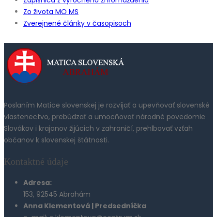
Zo života MO MS
Zverejnené články v časopisoch
Poslaním Matice slovenskej je rozvíjať a upevňovať slovenské
vlastenectvo, prebúdzať a umocňovať národné povedomie
Slovákov i krajanov žijúcich v zahraničí, prehlbovať vzťah
občanov k slovenskej štátnosti.
Kontaktné údaje
Adresa:
153, 92545 Abrahám
Anna Klementová | Predsedníčka