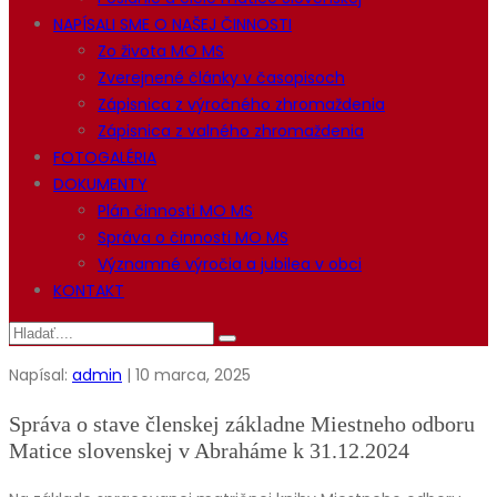
NAPÍSALI SME O NAŠEJ ČINNOSTI
Zo života MO MS
Zverejnené články v časopisoch
Zápisnica z výročného zhromaždenia
Zápisnica z valného zhromaždenia
FOTOGALÉRIA
DOKUMENTY
Plán činnosti MO MS
Správa o činnosti MO MS
Významné výročia a jubilea v obci
KONTAKT
Napísal:
admin
| 10 marca, 2025
Správa o stave členskej základne Miestneho odboru
Matice slovenskej v Abraháme k 31.12.2024