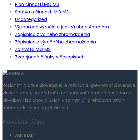
Plán činností MO MS
Správa o činnosti MO MS
Uncategorized
Významné výročia a jubileá obce Abrahám
Zápisnica z valného zhromaždenia
Zápisnica z výročného zhromaždenia
Zo života MO MS
Zverejnené články v časopisoch
Poslaním Matice slovenskej je rozvíjať a upevňovať slovenské
vlastenectvo, prebúdzať a umocňovať národné povedomie
Slovákov i krajanov žijúcich v zahraničí, prehlbovať vzťah
občanov k slovenskej štátnosti.
Kontaktné údaje
Adresa: