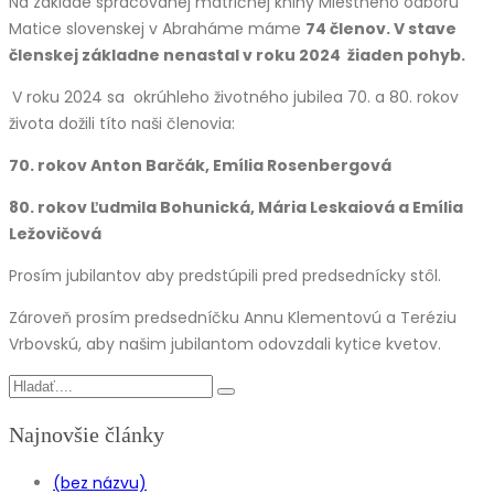
Na základe spracovanej matričnej knihy Miestneho odboru
Matice slovenskej v Abraháme máme
74 členov.
V stave
členskej základne nenastal v roku 2024 žiaden pohyb.
V roku 2024 sa okrúhleho životného jubilea 70. a 80. rokov
života dožili títo naši členovia:
70. rokov Anton Barčák, Emília Rosenbergová
80. rokov Ľudmila Bohunická, Mária Leskaiová a Emília
Ležovičová
Prosím jubilantov aby predstúpili pred predsednícky stôl.
Zároveň prosím predsedníčku Annu Klementovú a Teréziu
Vrbovskú, aby našim jubilantom odovzdali kytice kvetov.
Najnovšie články
(bez názvu)