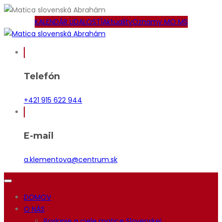
KALENDÁR UDALOSTÍ
Aktuality
Oznamy MO MS
Telefón
+421 915 622 944
E-mail
a.klementova@centrum.sk
DOMOV
O NÁS
Poslanie a ciele matice Slovenskej