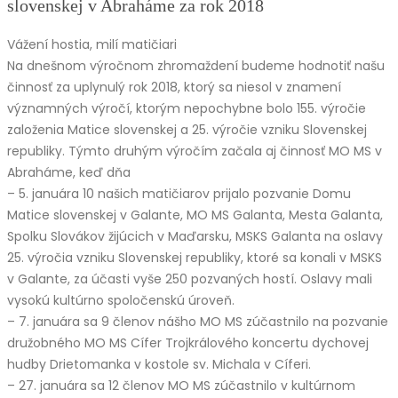
slovenskej v Abraháme za rok 2018
Vážení hostia, milí matičiari
Na dnešnom výročnom zhromaždení budeme hodnotiť našu
činnosť za uplynulý rok 2018, ktorý sa niesol v znamení
významných výročí, ktorým nepochybne bolo 155. výročie
založenia Matice slovenskej a 25. výročie vzniku Slovenskej
republiky. Týmto druhým výročím začala aj činnosť MO MS v
Abraháme, keď dňa
– 5. januára 10 našich matičiarov prijalo pozvanie Domu
Matice slovenskej v Galante, MO MS Galanta, Mesta Galanta,
Spolku Slovákov žijúcich v Maďarsku, MSKS Galanta na oslavy
25. výročia vzniku Slovenskej republiky, ktoré sa konali v MSKS
v Galante, za účasti vyše 250 pozvaných hostí. Oslavy mali
vysokú kultúrno spoločenskú úroveň.
– 7. januára sa 9 členov nášho MO MS zúčastnilo na pozvanie
družobného MO MS Cífer Trojkrálového koncertu dychovej
hudby Drietomanka v kostole sv. Michala v Cíferi.
– 27. januára sa 12 členov MO MS zúčastnilo v kultúrnom