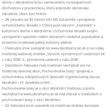
dome v Abraháme kvízu zameraného na bezpečnosť
dôchodcov s prezentáciu, ktorú pripravilo občianske
združenie Obec bez hraníc.
– 28. januára sa 30 členov MO MS zúčastnilo vystúpenia
ochotníckeho divadla z Cífera pod názvom „Zastávka“ v
kultúrnom dome v Abraháme. Ochotnícke divadlo svojim
vystúpením spestrilo našim občanom nedeľné popoludnie a
účastníci si odniesli pekný kultúrny zážitok.
– 1.februára sme zverejnili na www.abrahamcan.sk a na našej
matičnej webovej stránke „Výročia významných osobností SR
v roku 2018“ a „Významné udalosti v roku 2018“.
– Začiatkom februára naši matičiari nechýbali ani na
tradičnej obecnej akcii „Pochovávanie basy“ spojenej s
ochutnávkou zabíjačkových špecialít organizovanej obcou
Abrahám , FS Jatelinka a DHZ.
Pochovávanie basy je v obci Abrahám tradíciou a preto
nechýbal na www.abrahamcan.sk náš článok o tradíciách a
pochovávaní basy v obci Abrahám.
– 23. februára sme uverejnili na matičnej stránke životopis