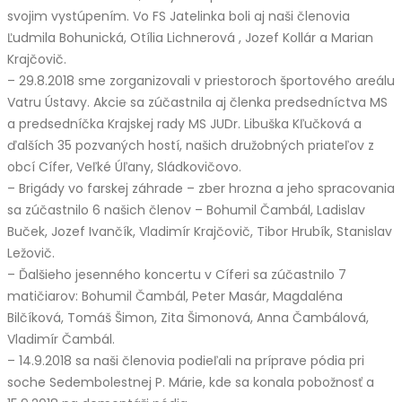
svojim vystúpením. Vo FS Jatelinka boli aj naši členovia
Ľudmila Bohunická, Otília Lichnerová , Jozef Kollár a Marian
Krajčovič.
– 29.8.2018 sme zorganizovali v priestoroch športového areálu
Vatru Ústavy. Akcie sa zúčastnila aj členka predsedníctva MS
a predsedníčka Krajskej rady MS JUDr. Libuška Kľučková a
ďalších 35 pozvaných hostí, našich družobných priateľov z
obcí Cífer, Veľké Úľany, Sládkovičovo.
– Brigády vo farskej záhrade – zber hrozna a jeho spracovania
sa zúčastnilo 6 našich členov – Bohumil Čambál, Ladislav
Buček, Jozef Ivančík, Vladimír Krajčovič, Tibor Hrubík, Stanislav
Ležovič.
– Ďalšieho jesenného koncertu v Cíferi sa zúčastnilo 7
matičiarov: Bohumil Čambál, Peter Masár, Magdaléna
Bilčíková, Tomáš Šimon, Zita Šimonová, Anna Čambálová,
Vladimír Čambál.
– 14.9.2018 sa naši členovia podieľali na príprave pódia pri
soche Sedembolestnej P. Márie, kde sa konala pobožnosť a