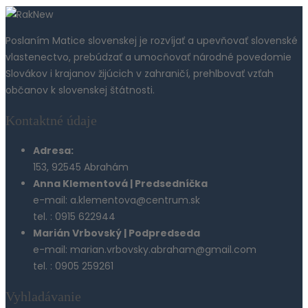
Poslaním Matice slovenskej je rozvíjať a upevňovať slovenské
vlastenectvo, prebúdzať a umocňovať národné povedomie
Slovákov i krajanov žijúcich v zahraničí, prehlbovať vzťah
občanov k slovenskej štátnosti.
Kontaktné údaje
Adresa:
153, 92545 Abrahám
Anna Klementová | Predsedníčka
e-mail: a.klementova@centrum.sk
tel. : 0915 622944
Marián Vrbovský | Podpredseda
e-mail: marian.vrbovsky.abraham@gmail.com
tel. : 0905 259261
Vyhladávanie