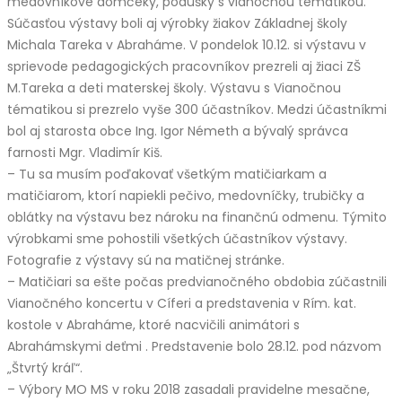
medovníkové domčeky, podušky s vianočnou tématikou.
Súčasťou výstavy boli aj výrobky žiakov Základnej školy
Michala Tareka v Abraháme. V pondelok 10.12. si výstavu v
sprievode pedagogických pracovníkov prezreli aj žiaci ZŠ
M.Tareka a deti materskej školy. Výstavu s Vianočnou
tématikou si prezrelo vyše 300 účastníkov. Medzi účastníkmi
bol aj starosta obce Ing. Igor Németh a bývalý správca
farnosti Mgr. Vladimír Kiš.
– Tu sa musím poďakovať všetkým matičiarkam a
matičiarom, ktorí napiekli pečivo, medovníčky, trubičky a
oblátky na výstavu bez nároku na finančnú odmenu. Týmito
výrobkami sme pohostili všetkých účastníkov výstavy.
Fotografie z výstavy sú na matičnej stránke.
– Matičiari sa ešte počas predvianočného obdobia zúčastnili
Vianočného koncertu v Cíferi a predstavenia v Rím. kat.
kostole v Abraháme, ktoré nacvičili animátori s
Abrahámskymi deťmi . Predstavenie bolo 28.12. pod názvom
„Štvrtý kráľ“.
– Výbory MO MS v roku 2018 zasadali pravidelne mesačne,