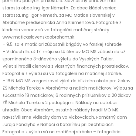
pomníku padlých pri kostole. Slávnostný príhovor mal
starosta obce Ing. Igor Németh. Za obec kládol veniec
starosta, Ing. Igor Németh, za MO Matice slovenskej v
Abraháme predsedníčka Anna Klementová. Fotografie z
kladenia vencov sú vo fotogalérii matičnej stránky
www.maticaslovenskaabraham.sk
– 9.5. sa 4 matičiari zúčastnili brigády vo farskej záhrade
– V dňoch 15. až 17. mája sa 14 členov MO MS zúčastnilo už
spomínaného 3-dňového výletu do Vysokých Tatier.
Výlet si hradili členovia z vlastných finančných prostriedkov.
Fotografie z výletu sú vo fotogalérii na matičnej stránke.
– 16.6. MO MS zorganizoval výlet do blízkeho okolia pre žiakov
ZŠ Michala Tareka v Abraháme a našich matičiarov. Výletu sa
zúčastnilo 18 matičiarov, 6 rodinných príslušníkov a 20 žiakov
ZŠ Michala Tareka s 2 pedagógmi. Náklady na autobus
uhradila Obec Abrahám, ostatné náklady hradil MO MS.
Navštívili sme Vidiecky dom vo Vlčkovciach, Pamätný dom
Juraja Fándlyho v Naháči a Katarínku pri Dechticiach.
Fotografie z výletu sú na matičnej stránke – fotogaléria.