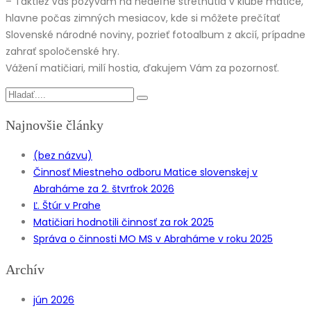
– Taktiež Vás pozývam na nedeľné stretnutia v klube matice,
hlavne počas zimných mesiacov, kde si môžete prečítať
Slovenské národné noviny, pozrieť fotoalbum z akcií, prípadne
zahrať spoločenské hry.
Vážení matičiari, milí hostia, ďakujem Vám za pozornosť.
Najnovšie články
(bez názvu)
Činnosť Miestneho odboru Matice slovenskej v
Abraháme za 2. štvrťrok 2026
Ľ. Štúr v Prahe
Matičiari hodnotili činnosť za rok 2025
Správa o činnosti MO MS v Abraháme v roku 2025
Archív
jún 2026