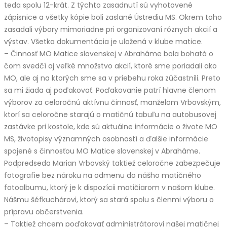
teda spolu 12-krát. Z týchto zasadnutí sú vyhotovené
zápisnice a všetky kópie boli zaslané Ústrediu MS. Okrem toho
zasadali výbory mimoriadne pri organizovaní rôznych akcií a
výstav. Všetka dokumentácia je uložená v klube matice.
– Činnosť MO Matice slovenskej v Abraháme bola bohatá o
čom svedčí aj veľké množstvo akcií, ktoré sme poriadali ako
MO, ale aj na ktorých sme sa v priebehu roka zúčastnili. Preto
sa mi žiada aj poďakovať. Poďakovanie patrí hlavne členom
výborov za celoročnú aktívnu činnosť, manželom Vrbovským,
ktorí sa celoročne starajú o matičnú tabuľu na autobusovej
zastávke pri kostole, kde sú aktuálne informácie o živote MO
MS, životopisy významných osobností a ďalšie informácie
spojené s činnosťou MO Matice slovenskej v Abraháme.
Podpredseda Marian Vrbovský taktiež celoročne zabezpečuje
fotografie bez nároku na odmenu do nášho matičného
fotoalbumu, ktorý je k dispozícii matičiarom v našom klube.
Nášmu šéfkuchárovi, ktorý sa stará spolu s členmi výboru o
prípravu občerstvenia.
– Taktiež chcem poďakovať administrátorovi našej matičnej