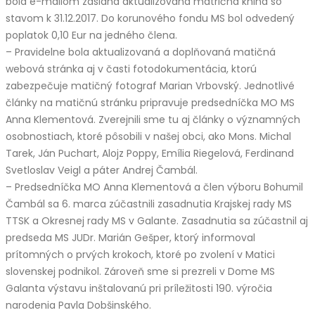
bola e-mailom zaslaná aktualizovaná matričná kniha so
stavom k 31.12.2017. Do korunového fondu MS bol odvedený
poplatok 0,10 Eur na jedného člena.
– Pravidelne bola aktualizovaná a doplňovaná matičná
webová stránka aj v časti fotodokumentácia, ktorú
zabezpečuje matičný fotograf Marian Vrbovský. Jednotlivé
články na matičnú stránku pripravuje predsedníčka MO MS
Anna Klementová. Zverejnili sme tu aj články o významných
osobnostiach, ktoré pôsobili v našej obci, ako Mons. Michal
Tarek, Ján Puchart, Alojz Poppy, Emília Riegelová, Ferdinand
Svetloslav Veigl a páter Andrej Čambál.
– Predsedníčka MO Anna Klementová a člen výboru Bohumil
Čambál sa 6. marca zúčastnili zasadnutia Krajskej rady MS
TTSK a Okresnej rady MS v Galante. Zasadnutia sa zúčastnil aj
predseda MS JUDr. Marián Gešper, ktorý informoval
prítomných o prvých krokoch, ktoré po zvolení v Matici
slovenskej podnikol. Zároveň sme si prezreli v Dome MS
Galanta výstavu inštalovanú pri príležitosti 190. výročia
narodenia Pavla Dobšinského.