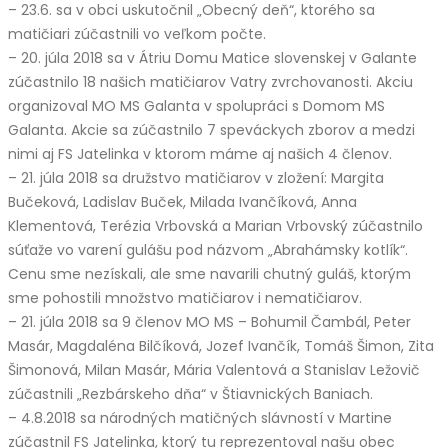
– 23.6. sa v obci uskutočnil „Obecný deň“, ktorého sa
matičiari zúčastnili vo veľkom počte.
– 20. júla 2018 sa v Átriu Domu Matice slovenskej v Galante
zúčastnilo 18 našich matičiarov Vatry zvrchovanosti. Akciu
organizoval MO MS Galanta v spolupráci s Domom MS
Galanta. Akcie sa zúčastnilo 7 speváckych zborov a medzi
nimi aj FS Jatelinka v ktorom máme aj našich 4 členov.
– 21. júla 2018 sa družstvo matičiarov v zložení: Margita
Bučeková, Ladislav Buček, Milada Ivančíková, Anna
Klementová, Terézia Vrbovská a Marian Vrbovský zúčastnilo
súťaže vo varení gulášu pod názvom „Abrahámsky kotlík“.
Cenu sme nezískali, ale sme navarili chutný guláš, ktorým
sme pohostili množstvo matičiarov i nematičiarov.
– 21. júla 2018 sa 9 členov MO MS – Bohumil Čambál, Peter
Masár, Magdaléna Bilčíková, Jozef Ivančík, Tomáš Šimon, Zita
Šimonová, Milan Masár, Mária Valentová a Stanislav Ležovič
zúčastnili „Rezbárskeho dňa“ v Štiavnických Baniach.
– 4.8.2018 sa národných matičných slávností v Martine
zúčastnil FS Jatelinka, ktorý tu reprezentoval našu obec