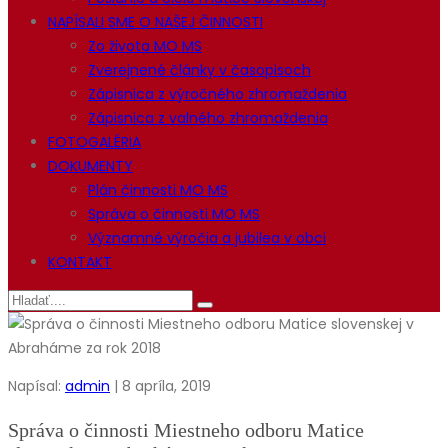
NAPÍSALI SME O NAŠEJ ČINNOSTI
Zo života MO MS
Zverejnené články v časopisoch
Zápisnica z výročného zhromaždenia
Zápisnica z valného zhromaždenia
FOTOGALÉRIA
DOKUMENTY
Plán činnosti MO MS
Správa o činnosti MO MS
Významné výročia a jubilea v obci
KONTAKT
Napísal:
admin
| 8 apríla, 2019
Správa o činnosti Miestneho odboru Matice