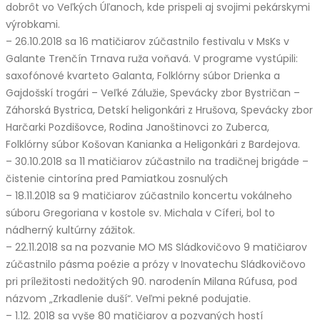
dobrôt vo Veľkých Úľanoch, kde prispeli aj svojimi pekárskymi
výrobkami.
– 26.10.2018 sa 16 matičiarov zúčastnilo festivalu v MsKs v
Galante Trenčín Trnava ruža voňavá. V programe vystúpili:
saxofónové kvarteto Galanta, Folklórny súbor Drienka a
Gajdošskí trogári – Veľké Zálužie, Spevácky zbor Bystričan –
Záhorská Bystrica, Detskí heligonkári z Hrušova, Spevácky zbor
Harčarki Pozdišovce, Rodina Janoštinovci zo Zuberca,
Folklórny súbor Košovan Kanianka a Heligonkári z Bardejova.
– 30.10.2018 sa 11 matičiarov zúčastnilo na tradičnej brigáde –
čistenie cintorína pred Pamiatkou zosnulých
– 18.11.2018 sa 9 matičiarov zúčastnilo koncertu vokálneho
súboru Gregoriana v kostole sv. Michala v Cíferi, bol to
nádherný kultúrny zážitok.
– 22.11.2018 sa na pozvanie MO MS Sládkovičovo 9 matičiarov
zúčastnilo pásma poézie a prózy v Inovatechu Sládkovičovo
pri príležitosti nedožitých 90. narodenín Milana Rúfusa, pod
názvom „Zrkadlenie duší“. Veľmi pekné podujatie.
– 1.12. 2018 sa vyše 80 matičiarov a pozvaných hostí