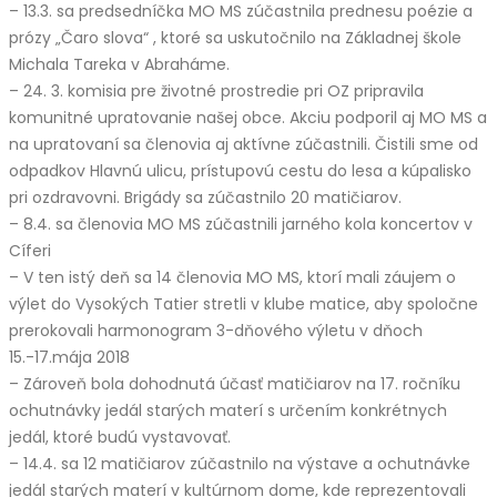
– 13.3. sa predsedníčka MO MS zúčastnila prednesu poézie a
prózy „Čaro slova“ , ktoré sa uskutočnilo na Základnej škole
Michala Tareka v Abraháme.
– 24. 3. komisia pre životné prostredie pri OZ pripravila
komunitné upratovanie našej obce. Akciu podporil aj MO MS a
na upratovaní sa členovia aj aktívne zúčastnili. Čistili sme od
odpadkov Hlavnú ulicu, prístupovú cestu do lesa a kúpalisko
pri ozdravovni. Brigády sa zúčastnilo 20 matičiarov.
– 8.4. sa členovia MO MS zúčastnili jarného kola koncertov v
Cíferi
– V ten istý deň sa 14 členovia MO MS, ktorí mali záujem o
výlet do Vysokých Tatier stretli v klube matice, aby spoločne
prerokovali harmonogram 3-dňového výletu v dňoch
15.-17.mája 2018
– Zároveň bola dohodnutá účasť matičiarov na 17. ročníku
ochutnávky jedál starých materí s určením konkrétnych
jedál, ktoré budú vystavovať.
– 14.4. sa 12 matičiarov zúčastnilo na výstave a ochutnávke
jedál starých materí v kultúrnom dome, kde reprezentovali