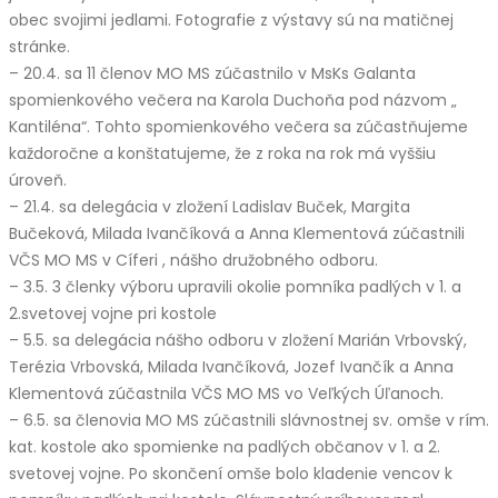
obec svojimi jedlami. Fotografie z výstavy sú na matičnej
stránke.
– 20.4. sa 11 členov MO MS zúčastnilo v MsKs Galanta
spomienkového večera na Karola Duchoňa pod názvom „
Kantiléna“. Tohto spomienkového večera sa zúčastňujeme
každoročne a konštatujeme, že z roka na rok má vyššiu
úroveň.
– 21.4. sa delegácia v zložení Ladislav Buček, Margita
Bučeková, Milada Ivančíková a Anna Klementová zúčastnili
VČS MO MS v Cíferi , nášho družobného odboru.
– 3.5. 3 členky výboru upravili okolie pomníka padlých v 1. a
2.svetovej vojne pri kostole
– 5.5. sa delegácia nášho odboru v zložení Marián Vrbovský,
Terézia Vrbovská, Milada Ivančíková, Jozef Ivančík a Anna
Klementová zúčastnila VČS MO MS vo Veľkých Úľanoch.
– 6.5. sa členovia MO MS zúčastnili slávnostnej sv. omše v rím.
kat. kostole ako spomienke na padlých občanov v 1. a 2.
svetovej vojne. Po skončení omše bolo kladenie vencov k