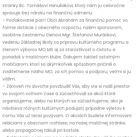
stránky Bc. Tomášovi Hanuliakovi, ktorý nám ju celoročne
spravuje bez nároku na finančnú odmenu.
– Poďakovanie patrí Obci Abrahám za finančnú pomoc vo
forme dotácie z obecného rozpočtu, našim sponzorom,
osobitne čestnému členovi Mgr. Štefanovi Murárikovi,
vedeniu Základnej školy za prípravu kultúrneho programu a
členom výborov MO MS aj za starostlivosť o čistotu a
poriadok v matičnom klube. Ďakujem taktiež ostatným
matičiarom, ktorí sa akýmkoľvek spôsobom pričinili o
zviditeľnenie nášho MO, za ich pomoc a podporu, veľmi si ju
vážim.
– Zároveň mi dovoľte povzbudiť Vás, aby ste si našli priestor
vo svojom voľnom čase a zúčastňovali sa akcií ktoré
organizujeme, alebo na ktorých sa zúčastňujeme, ako je
návšteva rôznych kultúrnych podujatí, prípadne výletov k
čomu Vás už teraz pozývam. O akciách budete informovaní
reláciami v obecnom rozhlase, na našej matičnej stránke,
alebo propagačnej tabuli pri kostole.