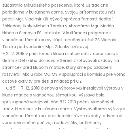
zúčastnilo Mikulášskeho posedenia, ktoré už tradične
poriadame v kultúrnom dome. Svojou prítomnosťou nás
poctili Mgr. Vladimír Kiš, bývalý správca farnosti, riaditeľ
Základnej školy Michala Tareka v Abraháme Mgr. Marián
Hrbán a členovia FS Jatelinka. V kultúrnom programe s
vianočnou tématikou vystúpil tanečný krúžok ZŠ Michala
Tareka pod vedením Mgr. Zdenky Lizákovej
– 2. 12. 2018 v priestoroch klubu matice deti z obce spolu s
deťmi z Detského domova v Seredi zhotovovali ozdoby na
stromček pred klubom matice, ktorý sme po ozdobení
rozsvietili. Akciu robil MO MS v spolupráci s komisiou pre voľno
časové aktivity pre deti a mládež pri OZ.
– Od 5 .- 7. 12. 2018 členovia výborov MS inštalovali výstavu v
klube matice s vianočnou tématikou. Výstava bola
sprístupnená verejnosti dňa 8.12.2018 počas Vianočných
trhov, ktoré boli v kultúrnom dome. Vystavovali sme výšivky s
vianočnou tématikou, prestieranie, rôzne ozdoby, adventné
vence, vianočné pečivo, medovníčky, betlehemy,