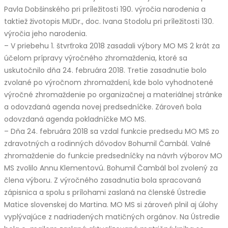
Pavla Dobšinského pri príležitosti 190. výročia narodenia a
taktiež životopis MUDr., doc. Ivana Stodolu pri príležitosti 130.
výročia jeho narodenia.
– V priebehu 1. štvrťroka 2018 zasadali výbory MO MS 2 krát za
účelom prípravy výročného zhromaždenia, ktoré sa
uskutočnilo dňa 24. februára 2018. Tretie zasadnutie bolo
zvolané po výročnom zhromaždení, kde bolo vyhodnotené
výročné zhromaždenie po organizačnej a materiálnej stránke
a odovzdaná agenda novej predsedníčke. Zároveň bola
odovzdaná agenda pokladníčke MO MS.
– Dňa 24. februára 2018 sa vzdal funkcie predsedu MO MS zo
zdravotných a rodinných dôvodov Bohumil Čambál. Valné
zhromaždenie do funkcie predsedníčky na návrh výborov MO
MS zvolilo Annu Klementovú. Bohumil Čambál bol zvolený za
člena výboru. Z výročného zasadnutia bola spracovaná
zápisnica a spolu s prílohami zaslaná na členské Ústredie
Matice slovenskej do Martina. MO MS si zároveň plnil aj úlohy
vyplývajúce z nadriadených matičných orgánov. Na Ústredie