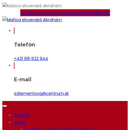
KALENDÁR UDALOSTÍ
Aktuality
Oznamy MO MS
Telefón
+421 915 622 944
E-mail
a.klementova@centrum.sk
DOMOV
O NÁS
Poslanie a ciele matice Slovenskej