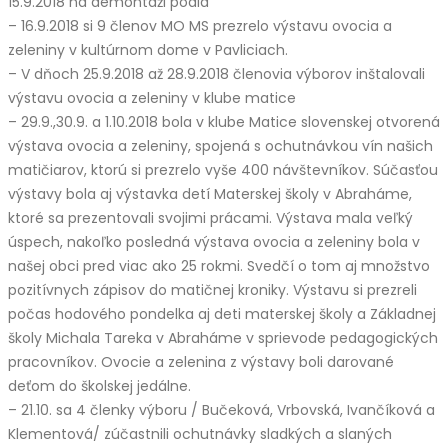
15.9.2018 na demontáži pódia
– 16.9.2018 si 9 členov MO MS prezrelo výstavu ovocia a
zeleniny v kultúrnom dome v Pavliciach.
– V dňoch 25.9.2018 až 28.9.2018 členovia výborov inštalovali
výstavu ovocia a zeleniny v klube matice
– 29.9.,30.9. a 1.10.2018 bola v klube Matice slovenskej otvorená
výstava ovocia a zeleniny, spojená s ochutnávkou vín našich
matičiarov, ktorú si prezrelo vyše 400 návštevníkov. Súčasťou
výstavy bola aj výstavka detí Materskej školy v Abraháme,
ktoré sa prezentovali svojimi prácami. Výstava mala veľký
úspech, nakoľko posledná výstava ovocia a zeleniny bola v
našej obci pred viac ako 25 rokmi. Svedčí o tom aj množstvo
pozitívnych zápisov do matičnej kroniky. Výstavu si prezreli
počas hodového pondelka aj deti materskej školy a Základnej
školy Michala Tareka v Abraháme v sprievode pedagogických
pracovníkov. Ovocie a zelenina z výstavy boli darované
deťom do školskej jedálne.
– 21.10. sa 4 členky výboru / Bučeková, Vrbovská, Ivančíková a
Klementová/ zúčastnili ochutnávky sladkých a slaných