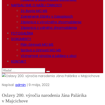
NAPÍSALI SME O NAŠEJ ČINNOSTI
Zo života MO MS
Zverejnené články v časopisoch
Zápisnica z výročného zhromaždenia
Zápisnica z valného zhromaždenia
FOTOGALÉRIA
DOKUMENTY
Plán činnosti MO MS
Správa o činnosti MO MS
Významné výročia a jubilea v obci
KONTAKT
Napísal:
admin
| 9 mája, 2022
Oslavy 200. výročia narodenia Jána Palárika
v Majcichove