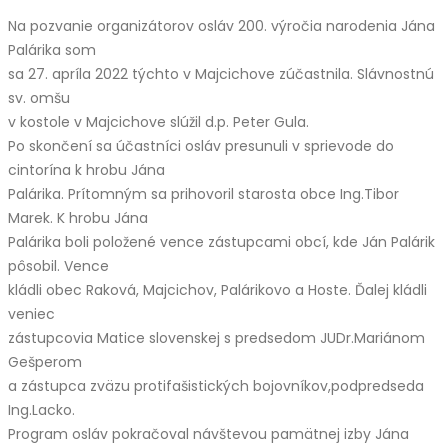
Na pozvanie organizátorov osláv 200. výročia narodenia Jána
Palárika som
sa 27. apríla 2022 týchto v Majcichove zúčastnila. Slávnostnú
sv. omšu
v kostole v Majcichove slúžil d.p. Peter Gula.
Po skončení sa účastníci osláv presunuli v sprievode do
cintorína k hrobu Jána
Palárika. Prítomným sa prihovoril starosta obce Ing.Tibor
Marek. K hrobu Jána
Palárika boli položené vence zástupcami obcí, kde Ján Palárik
pôsobil. Vence
kládli obec Raková, Majcichov, Palárikovo a Hoste. Ďalej kládli
veniec
zástupcovia Matice slovenskej s predsedom JUDr.Mariánom
Gešperom
a zástupca zväzu protifašistických bojovníkov,podpredseda
Ing.Lacko.
Program osláv pokračoval návštevou pamätnej izby Jána