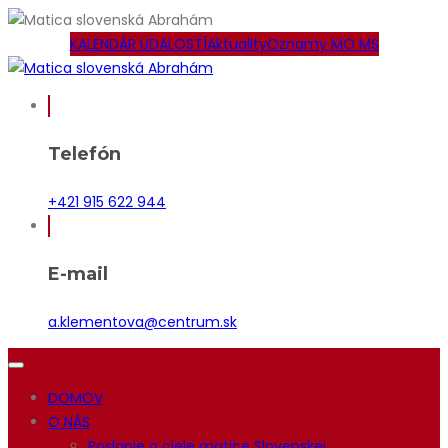
KALENDÁR UDALOSTÍ
Aktuality
Oznamy MO MS
Telefón
+421 915 622 944
E-mail
a.klementova@centrum.sk
DOMOV
O NÁS
Poslanie a ciele matice Slovenskej