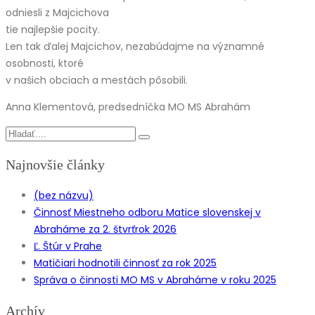
odniesli z Majcichova
tie najlepšie pocity.
Len tak ďalej Majcichov, nezabúdajme na významné
osobnosti, ktoré
v našich obciach a mestách pôsobili.
Anna Klementová, predsedníčka MO MS Abrahám
Najnovšie články
(bez názvu)
Činnosť Miestneho odboru Matice slovenskej v
Abraháme za 2. štvrťrok 2026
Ľ. Štúr v Prahe
Matičiari hodnotili činnosť za rok 2025
Správa o činnosti MO MS v Abraháme v roku 2025
Archív