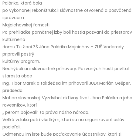
Palárika, ktorá bola
po vykonanej rekonštrukcii slávnostne otvorená a posvätená
správcom
Majcichovskej farnosti.
Po prehliadke pamätnej izby boli hostia pozvaní do priestorov
kultúrneho
domu.Tu žiaci ZŠ Jána Palárika Majcichov – ZUŠ Voderady
pripravili pestrý
kultúrny program.
Nechýbali ani slávnostné príhovory. Pozvaných hostí privítal
starosta obce
Ing. Tibor Marek a taktiež sa im prihovoril JUDr.Marián Gešper,
predseda
Matice slovenskej. Vyzdvihol aktívny život Jána Palárika a jeho
rovesníkov, ktorí
„ perom bojovali“ za práva nášho národa.
Veľká vďaka patrí všetkým, ktorí sa na organizovaní osláv
podieľali.
Odmenou im iste bude poďakovanie účastníkov, ktorí si