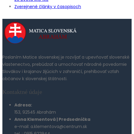
Zverejnené články v časopisoch
Poslaním Matice slovenskej je rozvíjať a upevňovať slovenské
vlastenectvo, prebúdzať a umocňovať národné povedomie
Slovákov i krajanov žijúcich v zahraničí, prehlbovať vzťah
občanov k slovenskej štátnosti.
Kontaktné údaje
Adresa:
153, 92545 Abrahám
Anna Klementová | Predsedníčka
e-mail: a.klementova@centrum.sk
tel. : 0915 622944