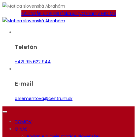
KALENDÁR UDALOSTÍ
Aktuality
Oznamy MO MS
Telefón
+421 915 622 944
E-mail
a.klementova@centrum.sk
DOMOV
O NÁS
Poslanie a ciele matice Slovenskej