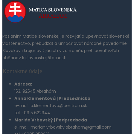
Poslaním Matice slovenskej je rozvíjať a upevňovať slovenské
vlastenectvo, prebúdzať a umocňovať národné povedomie
Slovákov i krajanov žijúcich v zahraničí, prehlbovať vzťah
občanov k slovenskej štátnosti.
Kontaktné údaje
Adresa:
153, 92545 Abrahám
Anna Klementová | Predsedníčka
e-mail: a.klementova@centrum.sk
tel. : 0915 622944
Marián Vrbovský | Podpredseda
e-mail: marian.vrbovsky.abraham@gmail.com