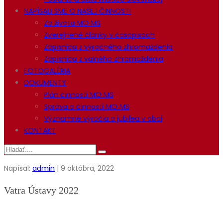
NAPÍSALI SME O NAŠEJ ČINNOSTI
Zo života MO MS
Zverejnené články v časopisoch
Zápisnica z výročného zhromaždenia
Zápisnica z valného zhromaždenia
FOTOGALÉRIA
DOKUMENTY
Plán činnosti MO MS
Správa o činnosti MO MS
Významné výročia a jubilea v obci
KONTAKT
Napísal:
admin
| 9 októbra, 2022
Vatra Ústavy 2022