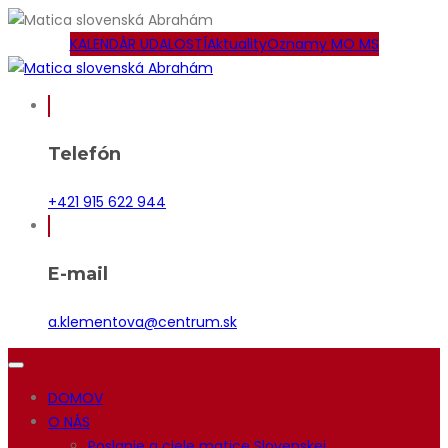
KALENDÁR UDALOSTÍ
Aktuality
Oznamy MO MS
Telefón
+421 915 622 944
E-mail
a.klementova@centrum.sk
DOMOV
O NÁS
Poslanie a ciele matice Slovenskej