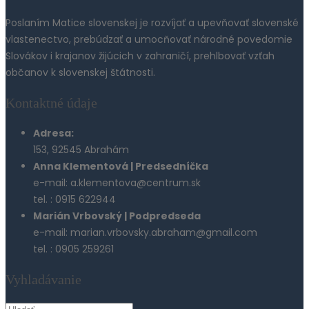
Poslaním Matice slovenskej je rozvíjať a upevňovať slovenské
vlastenectvo, prebúdzať a umocňovať národné povedomie
Slovákov i krajanov žijúcich v zahraničí, prehlbovať vzťah
občanov k slovenskej štátnosti.
Kontaktné údaje
Adresa:
153, 92545 Abrahám
Anna Klementová | Predsedníčka
e-mail: a.klementova@centrum.sk
tel. : 0915 622944
Marián Vrbovský | Podpredseda
e-mail: marian.vrbovsky.abraham@gmail.com
tel. : 0905 259261
Vyhladávanie