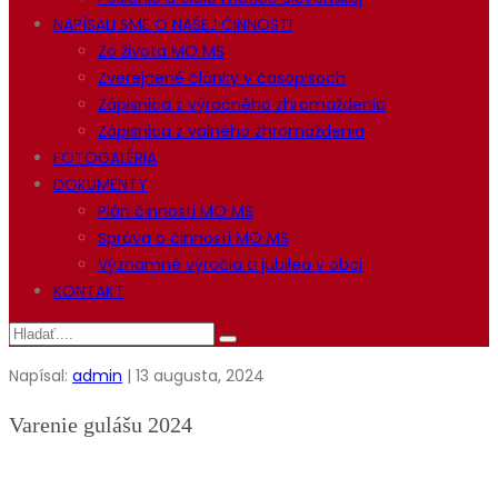
NAPÍSALI SME O NAŠEJ ČINNOSTI
Zo života MO MS
Zverejnené články v časopisoch
Zápisnica z výročného zhromaždenia
Zápisnica z valného zhromaždenia
FOTOGALÉRIA
DOKUMENTY
Plán činnosti MO MS
Správa o činnosti MO MS
Významné výročia a jubilea v obci
KONTAKT
Napísal:
admin
| 13 augusta, 2024
Varenie gulášu 2024