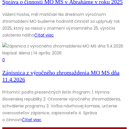
Správa o činnosti MO MS v Abraháme v roku 2025
Vážení hostia, milí matičiari Na dnešnom výročnom
zhromaždení MO budeme hodnotiť činnosť za uplynulý rok
2025, ktorý sa niesol v znamení významného 25. výročia
založenia nášho
Čítať viac
Napísal: Alena | 14 apríla, 2026
0
Zápisnica z výročného zhromaždenia MO MS dňa
11.4.2026
Prítomní: podľa prezenčných listín Program: 1. Hymna
Slovenskej republiky 2. Otvorenie výročného zhromaždenia,
schválenie programu 3. Voľba návrhovej komisie, určenie
overovateľov zápisnice, zapisovateľa 4. Správa
o činnosti
Čítať viac