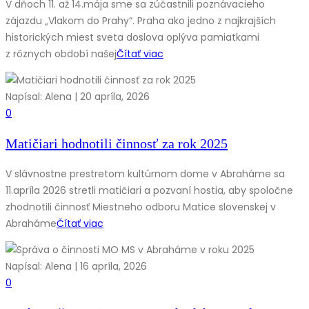
V dňoch 11. až 14.mája sme sa zúčastnili poznávacieho
zájazdu „Vlakom do Prahy“. Praha ako jedno z najkrajších
historických miest sveta doslova oplýva pamiatkami
z rôznych období našej
Čítať viac
Napísal: Alena | 20 apríla, 2026
0
Matičiari hodnotili činnosť za rok 2025
V slávnostne prestretom kultúrnom dome v Abraháme sa
11.apríla 2026 stretli matičiari a pozvaní hostia, aby spoločne
zhodnotili činnosť Miestneho odboru Matice slovenskej v
Abraháme
Čítať viac
Napísal: Alena | 16 apríla, 2026
0