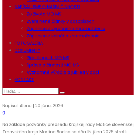
NAPÍSALI SME O NAŠEJ ČINNOSTI
Zo života MO MS
Zverejnené články v časopisoch
Zápisnica z výročného zhromaždenia
Zápisnica z valného zhromaždenia
FOTOGALÉRIA
DOKUMENTY
Plán činnosti MO MS
Správa o činnosti MO MS
Významné výročia a jubilea v obci
KONTAKT
Napísal: Alena | 20 júna, 2026
0
Na základe pozvánky predsedu Krajskej rady Matice slovenskej
Trnavského kraja Martina Bodisa sa dňa 15. júna 2026 stretli