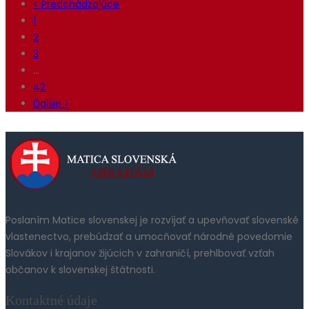
< Predchádzajúce
1
2
3
…
42
Ďalšie >
Poslaním Matice slovenskej je rozvíjať a upevňovať slovenské
vlastenectvo, prebúdzať a umocňovať národné povedomie
Slovákov i krajanov žijúcich v zahraničí, prehlbovať vzťah
občanov k slovenskej štátnosti.
Kontaktné údaje