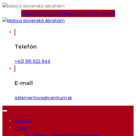
KALENDÁR UDALOSTÍ
Aktuality
Oznamy MO MS
Telefón
+421 915 622 944
E-mail
a.klementova@centrum.sk
DOMOV
O NÁS
Poslanie a ciele matice Slovenskej