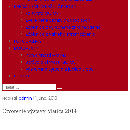
NAPÍSALI SME O NAŠEJ ČINNOSTI
Zo života MO MS
Zverejnené články v časopisoch
Zápisnica z výročného zhromaždenia
Zápisnica z valného zhromaždenia
FOTOGALÉRIA
DOKUMENTY
Plán činnosti MO MS
Správa o činnosti MO MS
Významné výročia a jubilea v obci
KONTAKT
Napísal:
admin
| 1 júna, 2018
Otvorenie výstavy Matica 2014