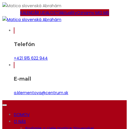
KALENDÁR UDALOSTÍ
Aktuality
Oznamy MO MS
Telefón
+421 915 622 944
E-mail
a.klementova@centrum.sk
DOMOV
O NÁS
Poslanie a ciele matice Slovenskej