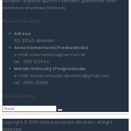
Slovákov i krajanov žijúcich v zahraničí, prehlbovať vzťah
občanov k slovenskej štátnosti.
Kontaktné údaje
Adresa:
153, 92545 Abrahám
Anna Klementová | Predsedníčka
e-mail: a.klementova@centrum.sk
tel. : 0915 622944
Marián Vrbovský | Podpredseda
e-mail: marian.vrbovsky.abraham@gmail.com
tel. : 0905 259261
Vyhladávanie
Copyright © 2026 Matica slovenská Abrahám. All Right
Reserved.