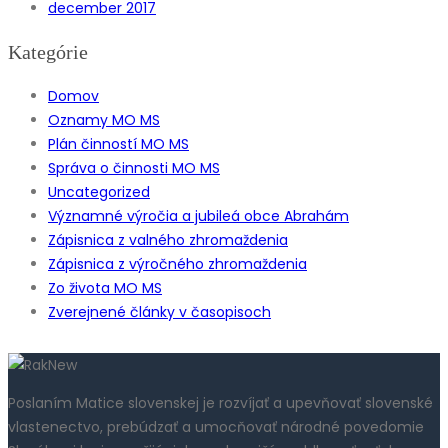
december 2017
Kategórie
Domov
Oznamy MO MS
Plán činností MO MS
Správa o činnosti MO MS
Uncategorized
Významné výročia a jubileá obce Abrahám
Zápisnica z valného zhromaždenia
Zápisnica z výročného zhromaždenia
Zo života MO MS
Zverejnené články v časopisoch
Poslaním Matice slovenskej je rozvíjať a upevňovať slovenské
vlastenectvo, prebúdzať a umocňovať národné povedomie