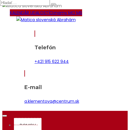
KALENDÁR UDALOSTÍ
Oznamy MO MS
Telefón
+421 915 622 944
E-mail
a.klementova@centrum.sk
DOMOV