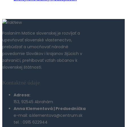
Poslaním Matice slovenskej je rozvíjať a
upevňovať slovenské vlastenectvo,
prebúdzať a umocňovať národné
povedomie Slovákov i krajanov žijúcich v
zahraničí, prehlbovať vzťah občanov k
slovenskej štátnosti.
Kontaktné údaje
Adresa:
153, 92545 Abrahám
Anna Klementová | Predsedníčka
e-mail: a.klementova@centrum.sk
tel. : 0915 622944