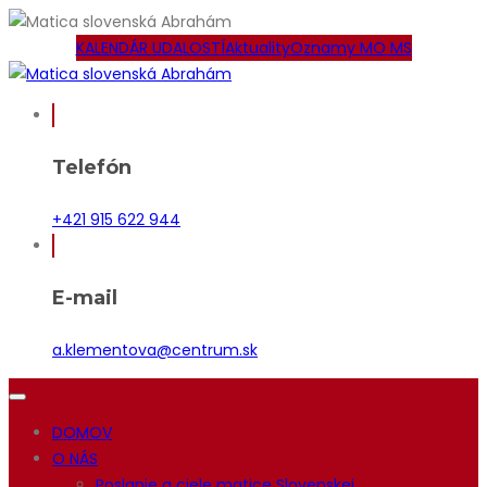
KALENDÁR UDALOSTÍ
Aktuality
Oznamy MO MS
Telefón
+421 915 622 944
E-mail
a.klementova@centrum.sk
DOMOV
O NÁS
Poslanie a ciele matice Slovenskej