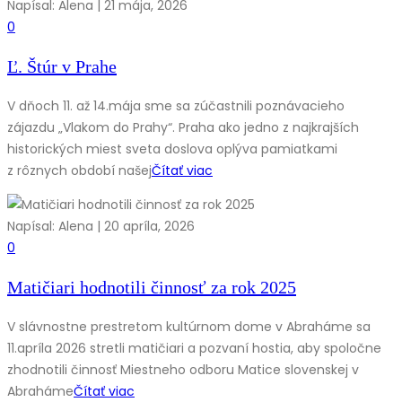
Napísal: Alena | 21 mája, 2026
0
Ľ. Štúr v Prahe
V dňoch 11. až 14.mája sme sa zúčastnili poznávacieho
zájazdu „Vlakom do Prahy“. Praha ako jedno z najkrajších
historických miest sveta doslova oplýva pamiatkami
z rôznych období našej
Čítať viac
Napísal: Alena | 20 apríla, 2026
0
Matičiari hodnotili činnosť za rok 2025
V slávnostne prestretom kultúrnom dome v Abraháme sa
11.apríla 2026 stretli matičiari a pozvaní hostia, aby spoločne
zhodnotili činnosť Miestneho odboru Matice slovenskej v
Abraháme
Čítať viac