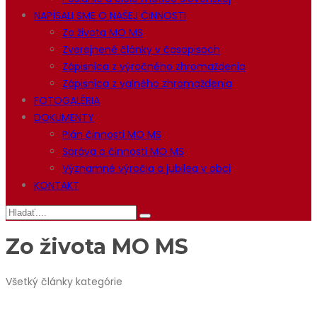
NAPÍSALI SME O NAŠEJ ČINNOSTI
Zo života MO MS
Zverejnené články v časopisoch
Zápisnica z výročného zhromaždenia
Zápisnica z valného zhromaždenia
FOTOGALÉRIA
DOKUMENTY
Plán činnosti MO MS
Správa o činnosti MO MS
Významné výročia a jubilea v obci
KONTAKT
Zo života MO MS
Všetký články kategórie