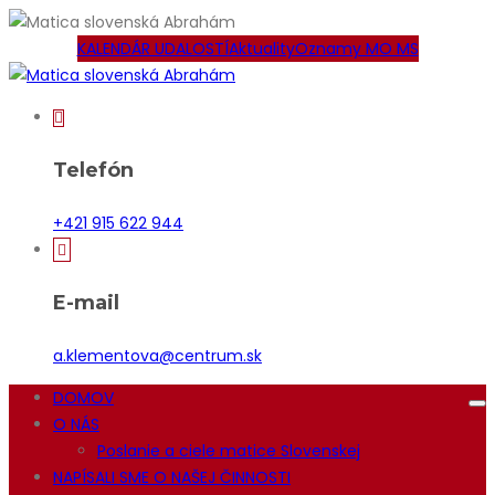
KALENDÁR UDALOSTÍ
Aktuality
Oznamy MO MS
Telefón
+421 915 622 944
E-mail
a.klementova@centrum.sk
DOMOV
O NÁS
Poslanie a ciele matice Slovenskej
NAPÍSALI SME O NAŠEJ ČINNOSTI