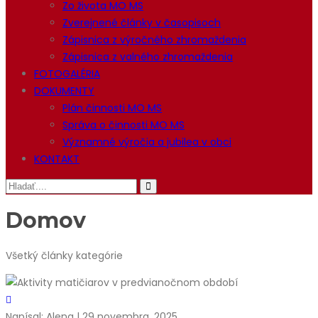
Zo života MO MS
Zverejnené články v časopisoch
Zápisnica z výročného zhromaždenia
Zápisnica z valného zhromaždenia
FOTOGALÉRIA
DOKUMENTY
Plán činnosti MO MS
Správa o činnosti MO MS
Významné výročia a jubilea v obci
KONTAKT
Domov
Všetký články kategórie
Napísal: Alena | 29 novembra, 2025