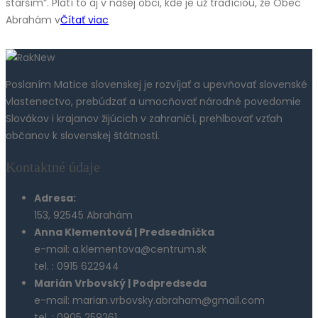
starším”. Platí to aj v našej obci, kde je už tradíciou, že Obec
Abrahám v
Čítať viac
Poslaním Matice slovenskej je rozvíjať a upevňovať slovenské
vlastenectvo, prebúdzať a umocňovať národné povedomie
Slovákov i krajanov žijúcich v zahraničí, prehlbovať vzťah
občanov k slovenskej štátnosti.
Kontaktné údaje
Adresa:
153, 92545 Abrahám
Anna Klementová | Predsedníčka
e-mail: a.klementova@centrum.sk
tel. : 0915 622944
Marián Vrbovský | Podpredseda
e-mail: marian.vrbovsky.abraham@gmail.com
tel. : 0905 259261