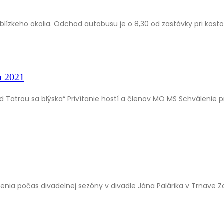
 blízkeho okolia. Odchod autobusu je o 8,30 od zastávky pri kost
a 2021
 Tatrou sa blýska“ Privítanie hostí a členov MO MS Schválenie 
nia počas divadelnej sezóny v divadle Jána Palárika v Trnave 