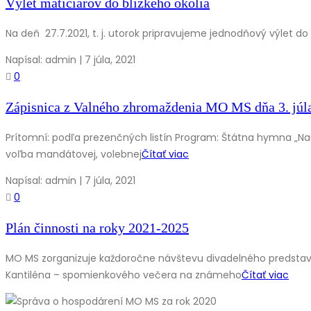
Výlet matičiarov do blízkeho okolia
Na deň 27.7.2021, t. j. utorok pripravujeme jednodňový výlet do
Napísal: admin | 7 júla, 2021
0
Zápisnica z Valného zhromaždenia MO MS dňa 3. júl
Prítomní: podľa prezenčných listín Program: Štátna hymna „Nad
voľba mandátovej, volebnej
Čítať viac
Napísal: admin | 7 júla, 2021
0
Plán činnosti na roky 2021-2025
MO MS zorganizuje každoročne návštevu divadelného predstave
Kantiléna – spomienkového večera na známeho
Čítať viac