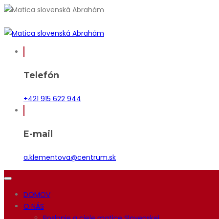
Telefón
+421 915 622 944
E-mail
a.klementova@centrum.sk
DOMOV
O NÁS
Poslanie a ciele matice Slovenskej