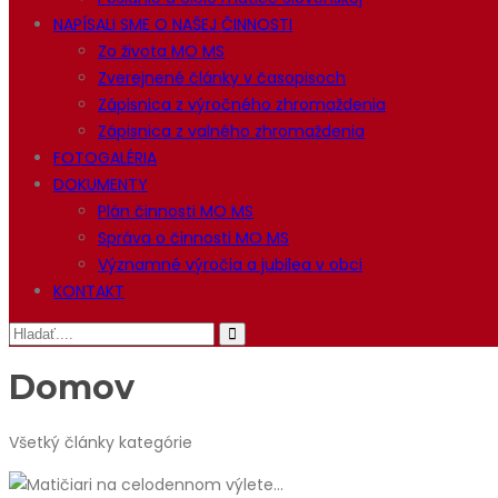
NAPÍSALI SME O NAŠEJ ČINNOSTI
Zo života MO MS
Zverejnené články v časopisoch
Zápisnica z výročného zhromaždenia
Zápisnica z valného zhromaždenia
FOTOGALÉRIA
DOKUMENTY
Plán činnosti MO MS
Správa o činnosti MO MS
Významné výročia a jubilea v obci
KONTAKT
Domov
Všetký články kategórie