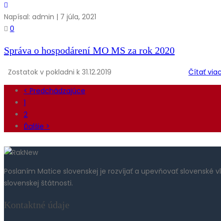
Napísal: admin | 7 júla, 2021
0
Správa o hospodárení MO MS za rok 2020
Zostatok v pokladni k 31.12.2019
Čítať via
< Predchádzajúce
1
2
Ďalšie >
Poslaním Matice slovenskej je rozvíjať a upevňovať slovenské 
slovenskej štátnosti.
Kontaktné údaje