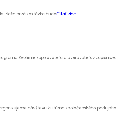
ole. Naša prvá zastávka bude
Čítať viac
programu Zvolenie zapisovateľa a overovateľov zápisnice,
Zorganizujeme návštevu kultúrno spoločenského podujatia