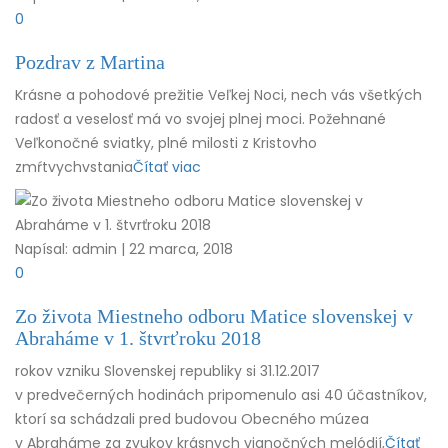
0
Pozdrav z Martina
Krásne a pohodové prežitie Veľkej Noci, nech vás všetkých
radosť a veselosť má vo svojej plnej moci. Požehnané
Veľkonočné sviatky, plné milosti z Kristovho
zmŕtvychvstania
Čítať viac
Napísal: admin | 22 marca, 2018
0
Zo života Miestneho odboru Matice slovenskej v
Abraháme v 1. štvrťroku 2018
rokov vzniku Slovenskej republiky si 31.12.2017
v predvečerných hodinách pripomenulo asi 40 účastníkov,
ktorí sa schádzali pred budovou Obecného múzea
v Abraháme za zvukov krásnych vianočných melódií,
Čítať