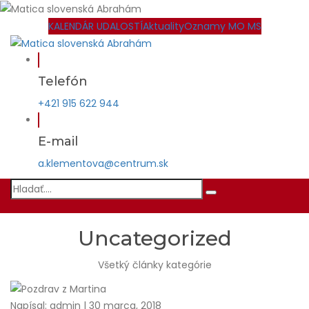
KALENDÁR UDALOSTÍ
Aktuality
Oznamy MO MS
Telefón
+421 915 622 944
E-mail
a.klementova@centrum.sk
Uncategorized
Všetký články kategórie
Napísal: admin | 30 marca, 2018