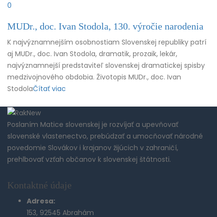
0
MUDr., doc. Ivan Stodola, 130. výročie narodenia
K najvýznamnejším osobnostiam Slovenskej republiky patrí
aj MUDr., doc. Ivan Stodola, dramatik, prozaik, lekár,
najvýznamnejší predstaviteľ slovenskej dramatickej spisby
medzivojnového obdobia. Životopis MUDr., doc. Ivan
Stodola
Čítať viac
Poslaním Matice slovenskej je rozvíjať a upevňovať
slovenské vlastenectvo, prebúdzať a umocňovať národné
povedomie Slovákov i krajanov žijúcich v zahraničí,
prehlbovať vzťah občanov k slovenskej štátnosti.
Kontaktné údaje
Adresa:
153, 92545 Abrahám